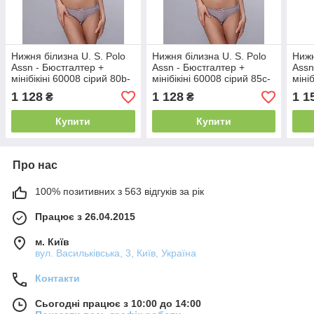
Нижня білизна U. S. Polo
Нижня білизна U. S. Polo
Нижн
Assn - Бюстгалтер +
Assn - Бюстгалтер +
Assn
мінібікіні 60008 сірий 80b-
мінібікіні 60008 сірий 85c-
міні
38р. M
42р. XL
75С-
1 128
1 128
1 1
₴
₴
Купити
Купити
Про нас
100% позитивних з 563 відгуків за рік
Працює з 26.04.2015
м. Київ
вул. Васильківська, 3, Київ, Україна
Контакти
Сьогодні працює з 10:00 до 14:00