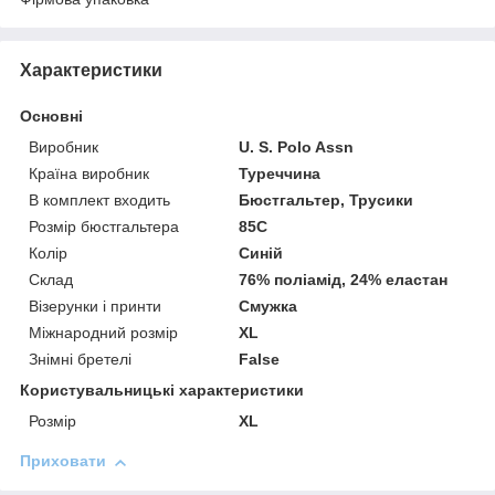
Характеристики
Основні
Виробник
U. S. Polo Assn
Країна виробник
Туреччина
В комплект входить
Бюстгальтер, Трусики
Розмір бюстгальтера
85C
Колір
Синій
Склад
76% поліамід, 24% еластан
Візерунки і принти
Смужка
Міжнародний розмір
XL
Знімні бретелі
False
Користувальницькі характеристики
Розмір
XL
Приховати