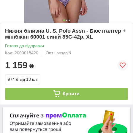
Нижня білизна U. S. Polo Assn - Бюстгалтер +
мінібікіні 60001 синій 85С-42р. XL
Готово до відправки
Код: 2000018420
Опт і роздріб
1 159
₴
974 ₴
від 13 шт.
Купити