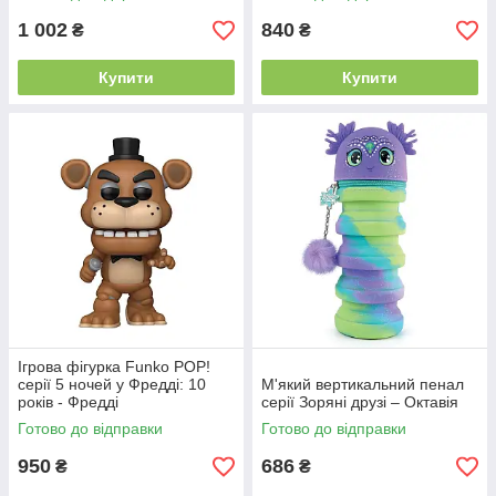
1 002
840
₴
₴
Купити
Купити
Ігрова фігурка Funko POP!
серії 5 ночей у Фредді: 10
М'який вертикальний пенал
років - Фредді
серії Зоряні друзі – Октавія
Готово до відправки
Готово до відправки
950
686
₴
₴