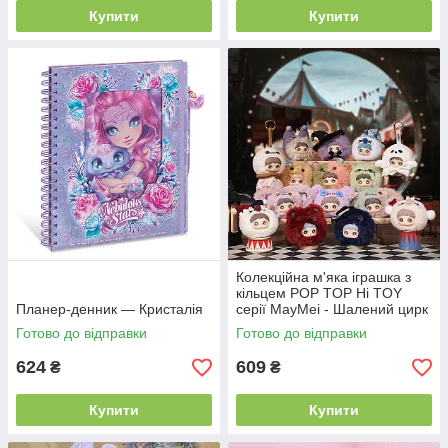
Купити
Купити
Колекційна м'яка іграшка з
кільцем POP TOP Hi TOY
Планер-денник — Кристалія
серії MayMei - Шалений цирк
Готово до відправки
Готово до відправки
624
609
₴
₴
Купити
Купити