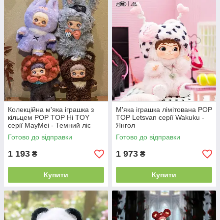
Колекційна м'яка іграшка з
М'яка іграшка лімітована POP
кільцем POP TOP Hi TOY
TOP Letsvan серії Wakuku -
серії MayMei - Темний ліс
Янгол
Готово до відправки
Готово до відправки
1 193
1 973
₴
₴
Купити
Купити