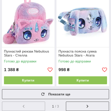
Пухнастий рюкзак Nebulous
Пухнаста поясна сумка
Stars - Стелла
Nebulous Stars - Агата
Готово до відправки
Готово до відправки
1 388
998
₴
₴
Купити
Купити
Показати ще
1
/ 3