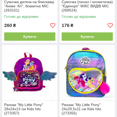
Сумочка дитяча на блискавці
Сумочка (пенал / косметичка)
"Аніме. Кіт", блакитна MIC
"Єдиноріг" МІКС ВИДІВ MIC
(263151)
(268524)
Готово до відправки
Готово до відправки
260
176
₴
₴
Купити
Купити
Рюкзак "My Little Pony"
Рюкзак "My Little Pony"
28х24х13 см Kids hits
24x29,5x11 см Kids hits
(273357)
(273355)