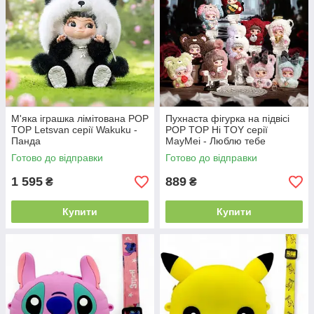
М'яка іграшка лімітована POP
Пухнаста фігурка на підвісі
TOP Letsvan серії Wakuku -
POP TOP Hi TOY серії
Панда
MayMei - Люблю тебе
Готово до відправки
Готово до відправки
1 595
889
₴
₴
Купити
Купити