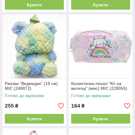
Купити
Купити
Рюкзак “Ведмедик” (19 см)
Косметичка-пенал "Кіт на
MIC (248872)
веселці" (мікс) MIC (228055)
Готово до відправки
Готово до відправки
255
164
₴
₴
Купити
Купити