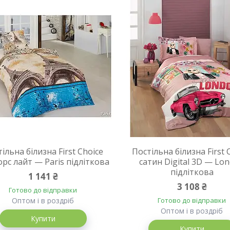
ільна білизна First Choice
Постільна білизна First 
рс лайт — Paris підліткова
сатин Digital 3D — Lo
підліткова
1 141 ₴
3 108 ₴
Готово до відправки
Оптом і в роздріб
Готово до відправки
Оптом і в роздріб
Купити
Купити