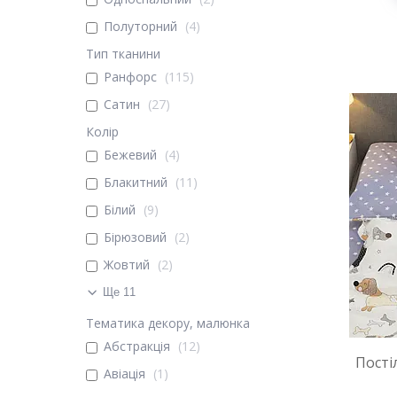
Полуторний
4
Тип тканини
Ранфорс
115
Сатин
27
Колір
Бежевий
4
Блакитний
11
Білий
9
Бірюзовий
2
Жовтий
2
Ще 11
Тематика декору, малюнка
Абстракція
12
Пості
Авіація
1