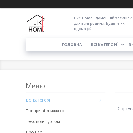
Like Home - домашній затишок
для всієї родини. Будьте як
вдома 🤗
ГОЛОВНА
ВСІ КАТЕГОРІЇ
З
Всі категорії
Товари зі знижкою
Текстиль гуртом
Про нас