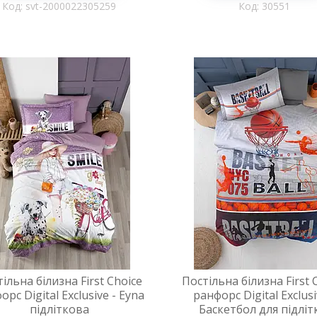
svt-2000022305259
30551
ільна білизна First Choice
Постільна білизна First 
орс Digital Exclusive - Eyna
ранфорс Digital Exclusi
підліткова
Баскетбол для підліт