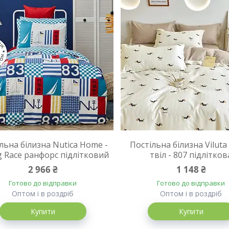
льна білизна Nutica Home -
Постільна білизна Viluta
ng Race ранфорс підлітковий
твіл - 807 підлітков
2 966 ₴
1 148 ₴
Готово до відправки
Готово до відправки
Оптом і в роздріб
Оптом і в роздріб
Купити
Купити