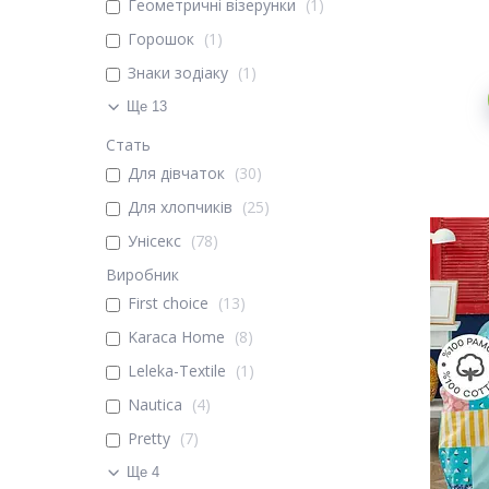
Геометричні візерунки
1
Горошок
1
Знаки зодіаку
1
Ще 13
Стать
Для дівчаток
30
Для хлопчиків
25
Унісекс
78
Виробник
First choice
13
Karaca Home
8
Leleka-Textile
1
Nautica
4
Pretty
7
Ще 4