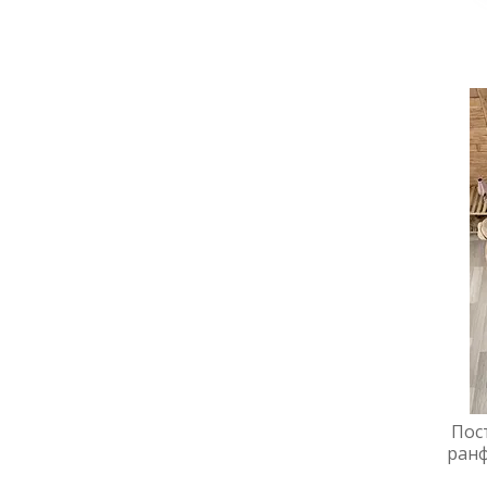
Пост
ранф