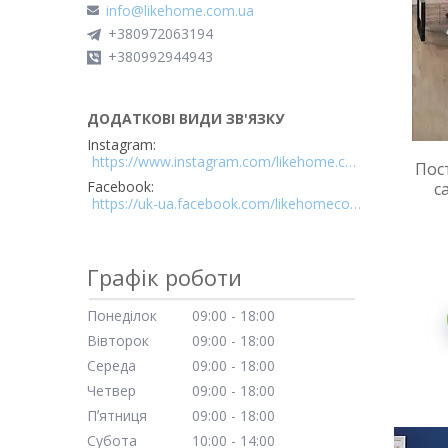
info@likehome.com.ua
+380972063194
+380992944943
Instagram
https://www.instagram.com/likehome.com.ua/
Пост
Facebook
с
https://uk-ua.facebook.com/likehomecomua
Графік роботи
Понеділок
09:00
18:00
Вівторок
09:00
18:00
Середа
09:00
18:00
Четвер
09:00
18:00
Пʼятниця
09:00
18:00
Субота
10:00
14:00