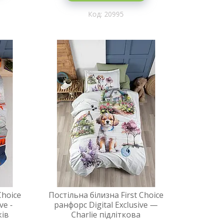
20995
Choice
Постільна білизна First Choice
ve -
ранфорс Digital Exclusive —
ків
Charlie підліткова