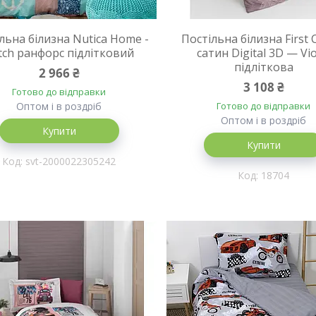
льна білизна Nutica Home -
Постільна білизна First 
tch ранфорс підлітковий
сатин Digital 3D — Vio
підліткова
2 966 ₴
3 108 ₴
Готово до відправки
Оптом і в роздріб
Готово до відправки
Оптом і в роздріб
Купити
Купити
svt-2000022305242
18704