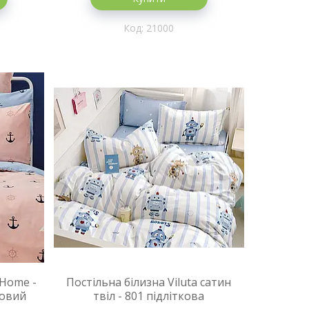
21000
 Home -
Постільна білизна Viluta сатин
ковий
твіл - 801 підліткова