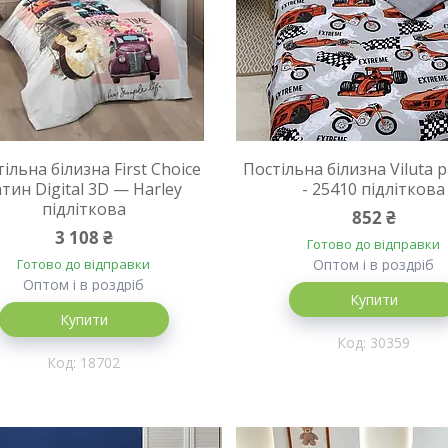
ільна білизна First Choice
Постільна білизна Viluta 
атин Digital 3D — Harley
- 25410 підліткова
підліткова
852 ₴
3 108 ₴
Готово до відправки
Готово до відправки
Оптом і в роздріб
Оптом і в роздріб
Купити
Купити
30359
18702