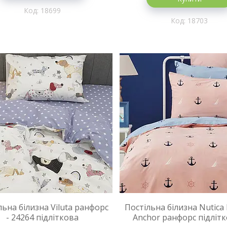
18699
18703
льна білизна Viluta ранфорс
Постільна білизна Nutica
- 24264 підліткова
Anchor ранфорс підліт