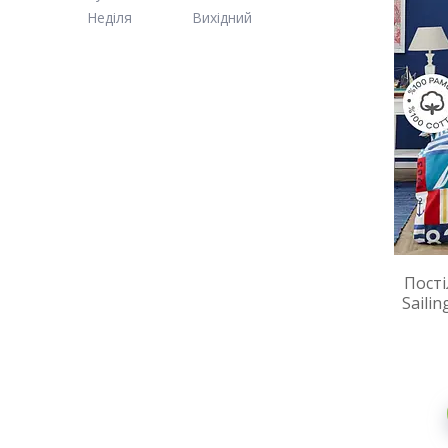
Неділя
Вихідний
Пості
Saili