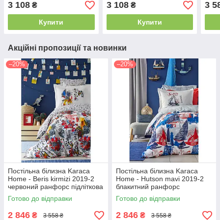
3 108
3 108
3 5
₴
₴
Купити
Купити
Акційні пропозиції та новинки
–20%
–20%
Постільна білизна Karaca
Постільна білизна Karaca
Home - Beris kirmizi 2019-2
Home - Hutson mavi 2019-2
червоний ранфорс підліткова
блакитний ранфорс
підліткова
Готово до відправки
Готово до відправки
2 846
2 846
₴
₴
3 558 ₴
3 558 ₴