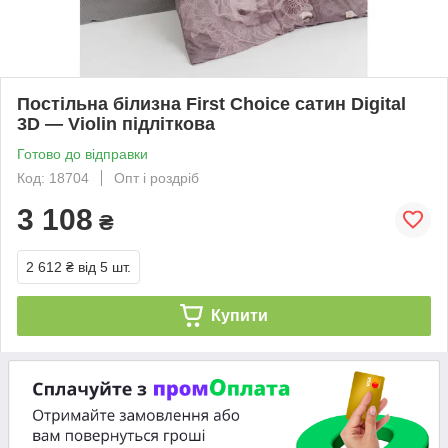
Постільна білизна First Choice сатин Digital
3D — Violin підліткова
Готово до відправки
Код: 18704
Опт і роздріб
3 108
₴
2 612 ₴
від 5 шт.
Купити