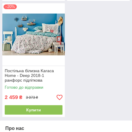
–20%
Постільна білизна Karaca
Home - Deep 2018-1
ранфорс підліткова
(простирадло 160х240 см)
Готово до відправки
2 459
₴
3 073 ₴
Купити
Про нас