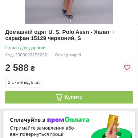
Домашній одяг U. S. Polo Assn - Халат +
сарафан 15129 червоний, S
Готово до відправки
Код: 2000022153232
Опт і роздріб
2 588
₴
2 175 ₴
від 6 шт.
Купити