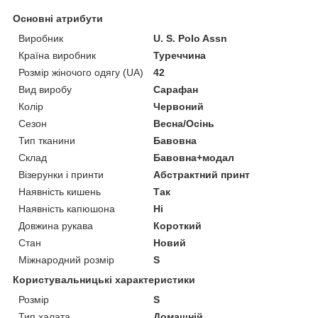
Основні атрибути
Виробник
U. S. Polo Assn
Країна виробник
Туреччина
Розмір жіночого одягу (UA)
42
Вид виробу
Сарафан
Колір
Червоний
Сезон
Весна/Осінь
Тип тканини
Бавовна
Склад
Бавовна+модал
Візерунки і принти
Абстрактний принт
Наявність кишень
Так
Наявність капюшона
Ні
Довжина рукава
Короткий
Стан
Новий
Міжнародний розмір
S
Користувальницькі характеристики
Розмір
S
Тип халата
Домашній