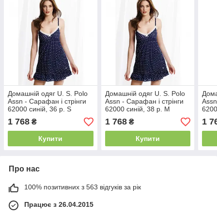
Домашній одяг U. S. Polo
Домашній одяг U. S. Polo
Дома
Assn - Сарафан і стрінги
Assn - Сарафан і стрінги
Assn
62000 синій, 36 р. S
62000 синій, 38 р. M
6200
1 768
1 768
1 7
₴
₴
Купити
Купити
Про нас
100% позитивних з 563 відгуків за рік
Працює з 26.04.2015