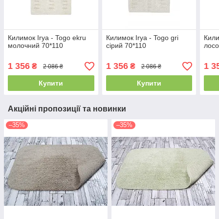
Килимок Irya - Togo ekru
Килимок Irya - Togo gri
Кили
молочний 70*110
сірий 70*110
лосо
1 356
1 356
1 3
₴
₴
2 086 ₴
2 086 ₴
Купити
Купити
Акційні пропозиції та новинки
–35%
–35%