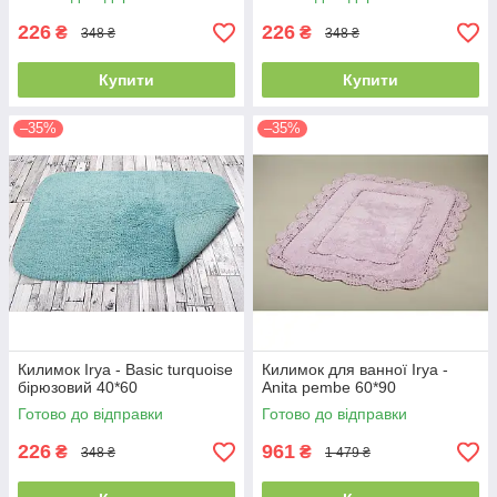
226
226
₴
₴
348 ₴
348 ₴
Купити
Купити
–35%
–35%
Килимок Irya - Basic turquoise
Килимок для ванної Irya -
бірюзовий 40*60
Anita pembe 60*90
Готово до відправки
Готово до відправки
226
961
₴
₴
348 ₴
1 479 ₴