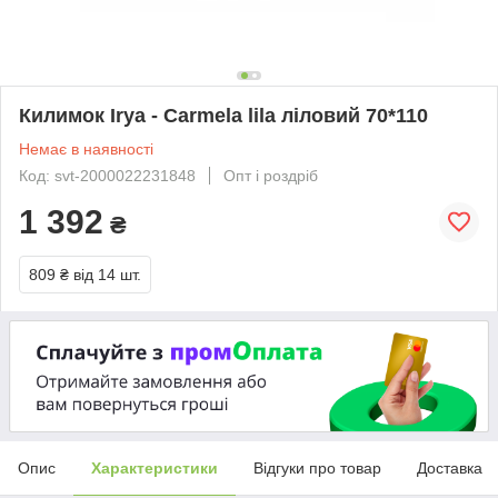
Килимок Irya - Carmela lila ліловий 70*110
Немає в наявності
Код: svt-2000022231848
Опт і роздріб
1 392
₴
809 ₴
від 14 шт.
Опис
Характеристики
Відгуки про товар
Доставка