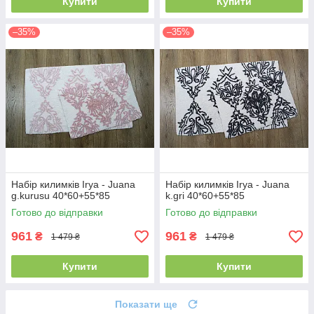
Купити
Купити
–35%
–35%
Набір килимків Irya - Juana
Набір килимків Irya - Juana
g.kurusu 40*60+55*85
k.gri 40*60+55*85
Готово до відправки
Готово до відправки
961
961
₴
₴
1 479 ₴
1 479 ₴
Купити
Купити
Показати ще