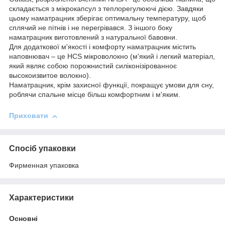
складається з мікрокапсул з теплорегулюючі дією. Завдяки
цьому наматрацник зберігає оптимальну температуру, щоб
сплячий не пітнів і не перегрівався. З іншого боку
наматрацник виготовлений з натуральної бавовни.
Для додаткової м'якості і комфорту наматрацник містить
наповнювач – це HCS мікроволокно (м'який і легкий матеріал,
який являє собою порожнистий силіконізірованноє
высокоизвитое волокно).
Наматрацник, крім захисної функції, покращує умови для сну,
роблячи спальне місце більш комфортним і м'яким.
Приховати
Спосіб упаковки
Фирменная упаковка
Характеристики
Основні