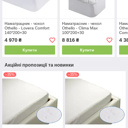
Наматрацник - чохол
Наматрасник - чехол
Нама
Othello - Lovera Comfort
Othello - Clima Max
Othe
140*200+30
100*200+30
Comf
140
4 970
8 816
4 3
₴
₴
Купити
Купити
Акційні пропозиції та новинки
–35%
–35%