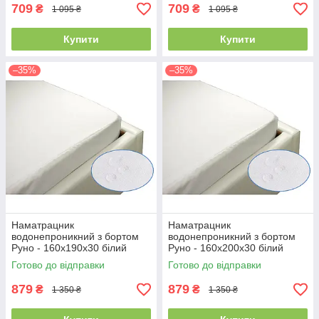
709
709
₴
₴
1 095 ₴
1 095 ₴
Купити
Купити
–35%
–35%
Наматрацник
Наматрацник
водонепроникний з бортом
водонепроникний з бортом
Руно - 160x190x30 білий
Руно - 160x200x30 білий
(21388)
(21383)
Готово до відправки
Готово до відправки
879
879
₴
₴
1 350 ₴
1 350 ₴