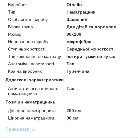
Виробник
Othello
Тип
Наматрацник
Особливість виробу
Захисний
Вікова група
Для дітей та дорослих
Розмір
90x200
Наповнення виробу
мікрофібра
Ступінь жорсткості
Середньої жорсткості
Тип кріплення до матрацу
чотири гумки по кутах
Анатомічні властивості
Так
Країна виробник
Туреччина
Додаткові характеристики
Антистатичні властивості
Так
наматрацника
Розміри наматрацника
Довжина наматрацника
200 см
Ширина наматрацника
90 см
Приховати