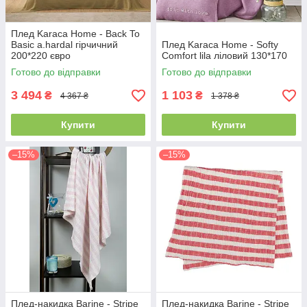
Плед Karaca Home - Back To
Basic a.hardal гірчичний
Плед Karaca Home - Softy
200*220 євро
Comfort lila ліловий 130*170
Готово до відправки
Готово до відправки
3 494
1 103
₴
₴
4 367 ₴
1 378 ₴
Купити
Купити
–15%
–15%
Плед-накидка Barine - Stripe
Плед-накидка Barine - Stripe