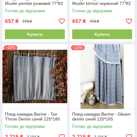
Muslin pembe рожевий 77*82
Muslin kirmizi червоний 77*82
Готово до відправки
Готово до відправки
657
657
₴
₴
773 ₴
773 ₴
Купити
Купити
–15%
–15%
Плед-накидка Barine - Tan
Плед-накидка Barine - Gleam
Throw Denim синій 125*180
denim синій 120*165
Готово до відправки
Готово до відправки
2 715
2 715
₴
₴
3 194 ₴
3 194 ₴