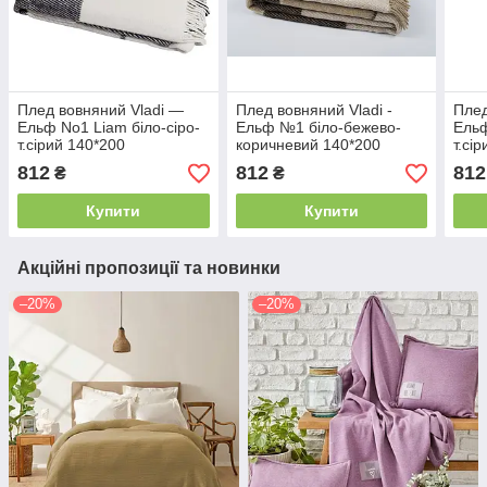
Плед вовняний Vladi —
Плед вовняний Vladi -
Плед
Ельф No1 Liam біло-сіро-
Ельф №1 біло-бежево-
Ельф
т.сірий 140*200
коричневий 140*200
т.сі
полуторний
полуторний
пол
812
812
812
₴
₴
Купити
Купити
Акційні пропозиції та новинки
–20%
–20%