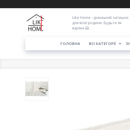
Like Home - домашній затишок
для всієї родини. Будьте як
вдома 🤗
ГОЛОВНА
ВСІ КАТЕГОРІЇ
З