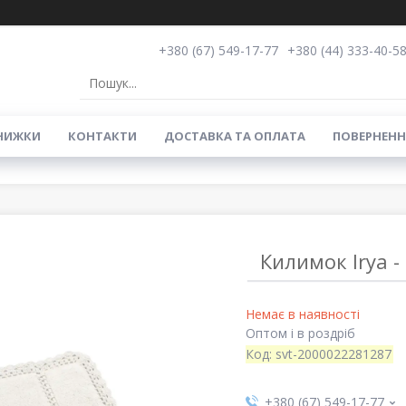
+380 (67) 549-17-77
+380 (44) 333-40-5
НИЖКИ
КОНТАКТИ
ДОСТАВКА ТА ОПЛАТА
ПОВЕРНЕНН
Килимок Irya -
Немає в наявності
Оптом і в роздріб
Код:
svt-2000022281287
+380 (67) 549-17-77