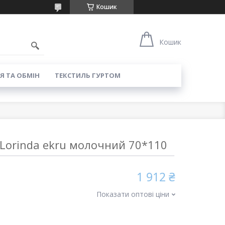
Кошик
8
Кошик
Я ТА ОБМІН
ТЕКСТИЛЬ ГУРТОМ
 Lorinda ekru молочний 70*110
1 912 ₴
Показати оптові ціни