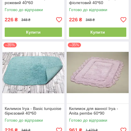
рожевий 40*60
фіолетовий 40*60
Готово до відправки
Готово до відправки
226
226
₴
₴
348 ₴
348 ₴
Купити
Купити
–35%
–35%
Килимок Irya - Basic turquoise
Килимок для ванної Irya -
бірюзовий 40*60
Anita pembe 60*90
Готово до відправки
Готово до відправки
226
961
₴
₴
348 ₴
1 479 ₴