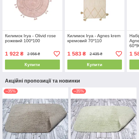
Килимок Irya - Olivid rose
Килимок Irya - Agnes krem
Набі
рожевий 100*100
кремовий 70*110
Agne
60*9
1 922
1 583
1 5
₴
₴
2 956 ₴
2 435 ₴
Купити
Купити
Акційні пропозиції та новинки
–35%
–35%