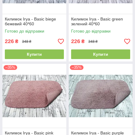
Килимок Irya - Basic biege
Килимок Irya - Basic green
бежевий 40*60
зелений 40*60
Готово до відправки
Готово до відправки
226
226
₴
₴
348 ₴
348 ₴
Купити
Купити
–35%
–35%
Килимок Irya - Basic pink
Килимок Irya - Basic purple