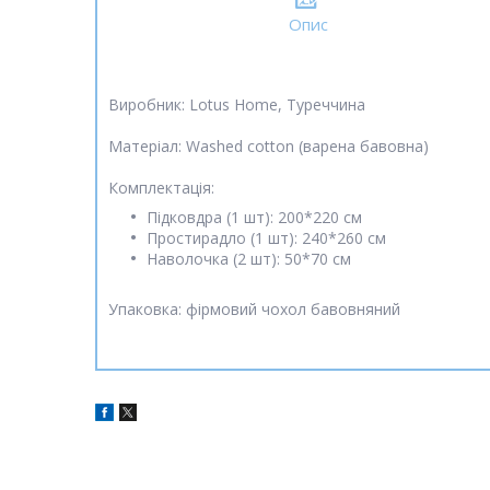
Опис
Виробник: Lotus Home, Туреччина
Матеріал: Washed cotton (варена бавовна)
Комплектація:
Підковдра (1 шт): 200*220 см
Простирадло (1 шт): 240*260 см
Наволочка (2 шт): 50*70 см
Упаковка: фірмовий чохол бавовняний