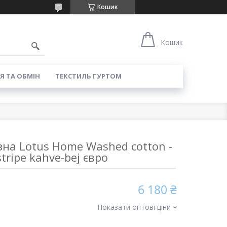
Кошик
8
Кошик
Я ТА ОБМІН
ТЕКСТИЛЬ ГУРТОМ
зна Lotus Home Washed cotton -
stripe kahve-bej євро
6 180 ₴
Показати оптові ціни