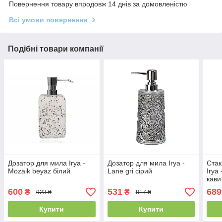
Повернення товару впродовж 14 днів за домовленістю
Всі умови повернення
Подібні товари компанії
Дозатор для мила Irya -
Дозатор для мила Irya -
Стак
Mozaik beyaz білий
Lane gri сірий
Irya
кави
600
531
689
₴
₴
923 ₴
817 ₴
Купити
Купити