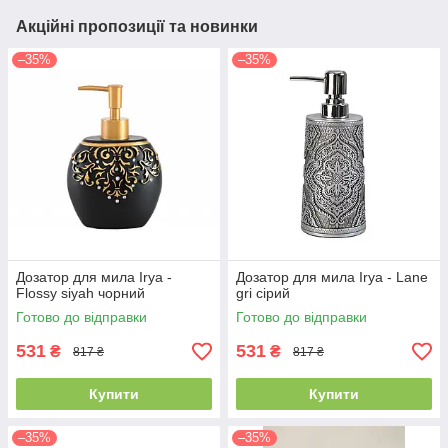
Акційні пропозиції та новинки
–35%
–35%
Дозатор для мила Irya -
Дозатор для мила Irya - Lane
Flossy siyah чорний
gri сірий
Готово до відправки
Готово до відправки
531
531
₴
₴
817 ₴
817 ₴
Купити
Купити
–35%
–35%