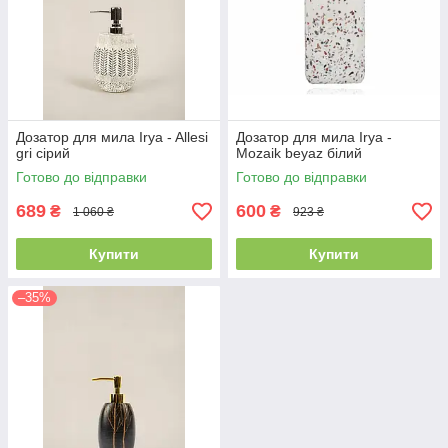
Дозатор для мила Irya - Allesi
Дозатор для мила Irya -
gri сірий
Mozaik beyaz білий
Готово до відправки
Готово до відправки
689
600
₴
₴
1 060 ₴
923 ₴
Купити
Купити
–35%