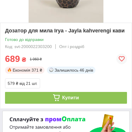
Дозатор для мила Irya - Jayla kahverengi кави
Готово до відправки
Код: svt-2000022303200
Опт і роздріб
689
₴
1 060 ₴
Економія
371 ₴
Залишилось
46 днів
579 ₴
від 21 шт.
Купити