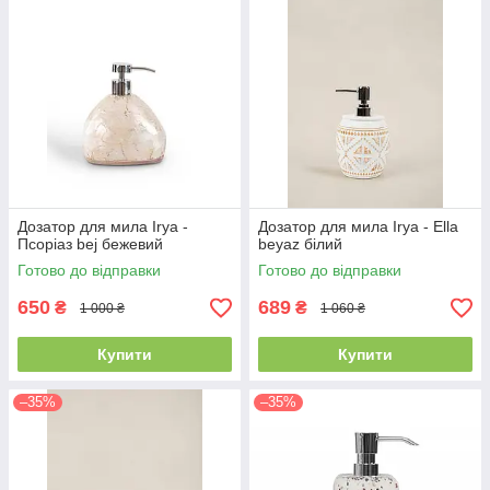
Дозатор для мила Irya -
Дозатор для мила Irya - Ella
Псоріаз bej бежевий
beyaz білий
Готово до відправки
Готово до відправки
650
689
₴
₴
1 000 ₴
1 060 ₴
Купити
Купити
–35%
–35%