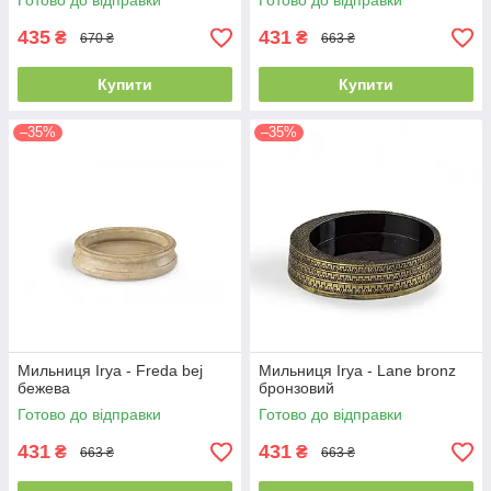
Готово до відправки
Готово до відправки
435
431
₴
₴
670 ₴
663 ₴
Купити
Купити
–35%
–35%
Мильниця Irya - Freda bej
Мильниця Irya - Lane bronz
бежева
бронзовий
Готово до відправки
Готово до відправки
431
431
₴
₴
663 ₴
663 ₴