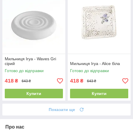
Мильниця Irya - Waves Gri
сірий
Мильниця Irya - Alice біла
Готово до відправки
Готово до відправки
418
418
₴
₴
643 ₴
643 ₴
Купити
Купити
Показати ще
Про нас