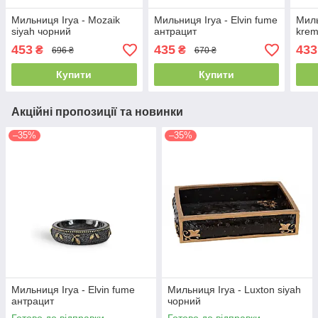
Мильниця Irya - Mozaik
Мильниця Irya - Elvin fume
Миль
siyah чорний
антрацит
krem
453
435
433
₴
₴
696 ₴
670 ₴
Купити
Купити
Акційні пропозиції та новинки
–35%
–35%
Мильниця Irya - Elvin fume
Мильниця Irya - Luxton siyah
антрацит
чорний