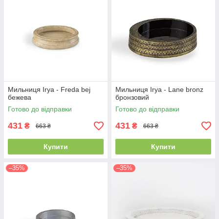
Мильниця Irya - Freda bej
Мильниця Irya - Lane bronz
бежева
бронзовий
Готово до відправки
Готово до відправки
431
431
₴
₴
663 ₴
663 ₴
Купити
Купити
–35%
–35%