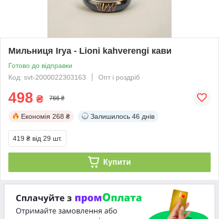
Мильниця Irya - Lioni kahverengi кави
Готово до відправки
Код: svt-2000022303163
Опт і роздріб
498
₴
766 ₴
Економія
268 ₴
Залишилось
46 днів
419 ₴
від 29 шт.
Купити