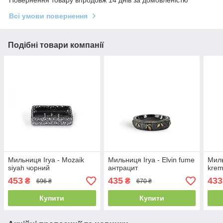
Всі умови повернення
Подібні товари компанії
Мильниця Irya - Mozaik
Мильниця Irya - Elvin fume
Миль
siyah чорний
антрацит
krem
453
435
433
₴
₴
696 ₴
670 ₴
Купити
Купити