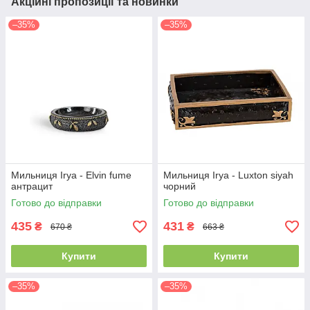
Акційні пропозиції та новинки
–35%
–35%
Мильниця Irya - Elvin fume
Мильниця Irya - Luxton siyah
антрацит
чорний
Готово до відправки
Готово до відправки
435
431
₴
₴
670 ₴
663 ₴
Купити
Купити
–35%
–35%