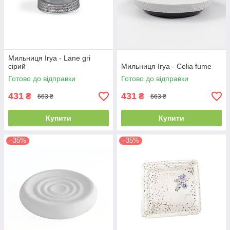
Мильниця Irya - Lane gri
сірий
Мильниця Irya - Celia fume
Готово до відправки
Готово до відправки
431
431
₴
₴
663 ₴
663 ₴
Купити
Купити
–35%
–35%