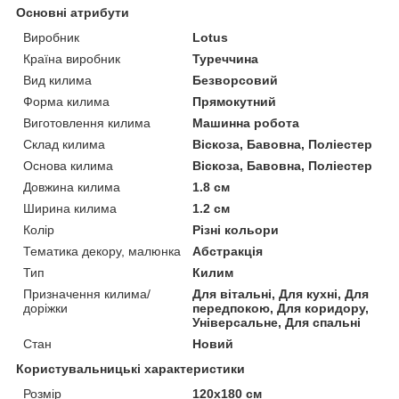
Основні атрибути
Виробник
Lotus
Країна виробник
Туреччина
Вид килима
Безворсовий
Форма килима
Прямокутний
Виготовлення килима
Машинна робота
Склад килима
Віскоза, Бавовна, Поліестер
Основа килима
Віскоза, Бавовна, Поліестер
Довжина килима
1.8 см
Ширина килима
1.2 см
Колір
Різні кольори
Тематика декору, малюнка
Абстракція
Тип
Килим
Призначення килима/
Для вітальні, Для кухні, Для
доріжки
передпокою, Для коридору,
Універсальне, Для спальні
Стан
Новий
Користувальницькі характеристики
Розмір
120x180 см