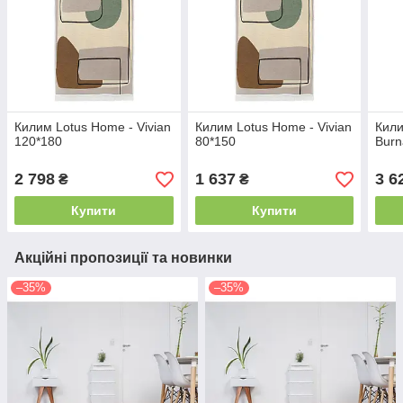
Килим Lotus Home - Vivian
Килим Lotus Home - Vivian
Кили
120*180
80*150
Burn
2 798
1 637
3 6
₴
₴
Купити
Купити
Акційні пропозиції та новинки
–35%
–35%