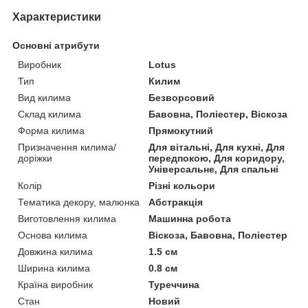
Характеристики
Основні атрибути
Виробник
Lotus
Тип
Килим
Вид килима
Безворсовий
Склад килима
Бавовна, Поліестер, Віскоза
Форма килима
Прямокутний
Призначення килима/
Для вітальні, Для кухні, Для
доріжки
передпокою, Для коридору,
Універсальне, Для спальні
Колір
Різні кольори
Тематика декору, малюнка
Абстракція
Виготовлення килима
Машинна робота
Основа килима
Віскоза, Бавовна, Поліестер
Довжина килима
1.5 см
Ширина килима
0.8 см
Країна виробник
Туреччина
Стан
Новий