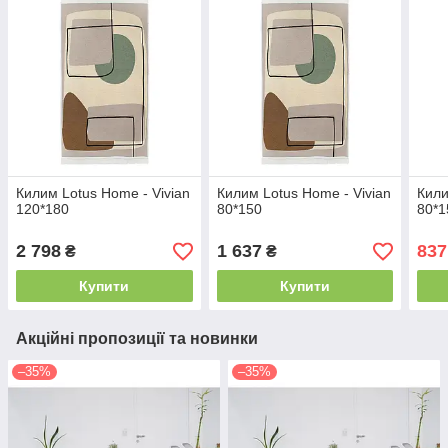
Килим Lotus Home - Vivian
Килим Lotus Home - Vivian
Кили
120*180
80*150
80*1
2 798
1 637
837
₴
₴
Купити
Купити
Акційні пропозиції та новинки
–35%
–35%