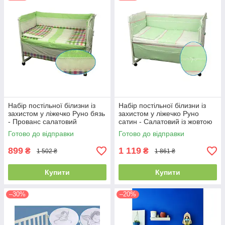
Набір постільної білизни із
Набір постільної білизни із
захистом у ліжечко Руно бязь
захистом у ліжечко Руно
- Прованс салатовий
сатин - Салатовий із жовтою
(100000597)
смугою (16676)
Готово до відправки
Готово до відправки
899
1 119
₴
₴
1 502 ₴
1 861 ₴
Купити
Купити
–30%
–20%