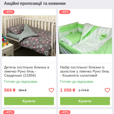
Акційні пропозиції та новинки
–40%
–40%
Дитяча постільна білизна в
Набір постільної білизни із
ліжечко Руно бязь -
захистом у ліжечко Руно бязь
Серденько (21856)
- Кошенята салатовий
(100000594)
Готово до відправки
Готово до відправки
569
1 059
₴
₴
954 ₴
1 774 ₴
Купити
Купити
–40%
–40%