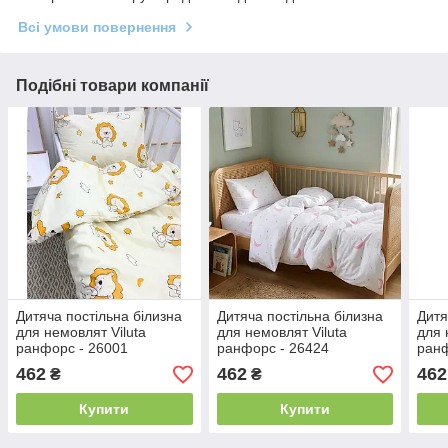
Всі умови повернення
Подібні товари компанії
Дитяча постільна білизна
Дитяча постільна білизна
Дитя
для немовлят Viluta
для немовлят Viluta
для 
ранфорс - 26001
ранфорс - 26424
ранф
462
462
462
₴
₴
Купити
Купити