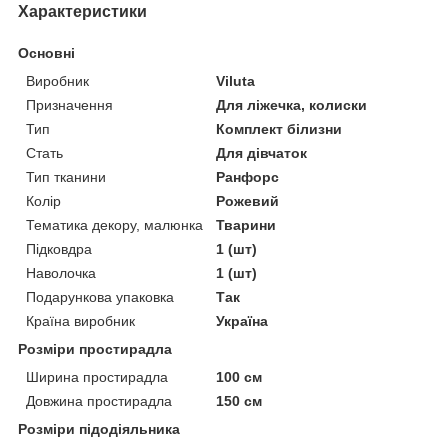
Характеристики
Основні
Виробник
Viluta
Призначення
Для ліжечка, колиски
Тип
Комплект білизни
Стать
Для дівчаток
Тип тканини
Ранфорс
Колір
Рожевий
Тематика декору, малюнка
Тварини
Підковдра
1 (шт)
Наволочка
1 (шт)
Подарункова упаковка
Так
Країна виробник
Україна
Розміри простирадла
Ширина простирадла
100 см
Довжина простирадла
150 см
Розміри підодіяльника