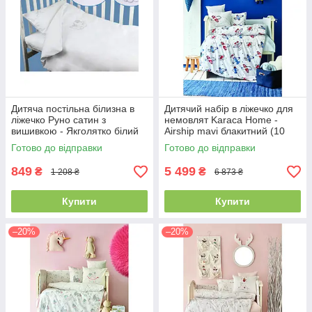
Дитяча постільна білизна в
Дитячий набір в ліжечко для
ліжечко Руно сатин з
немовлят Karaca Home -
вишивкою - Якголятко білий
Airship mavi блакитний (10
(19754)
предметів)
Готово до відправки
Готово до відправки
849
5 499
₴
₴
1 208 ₴
6 873 ₴
Купити
Купити
–20%
–20%