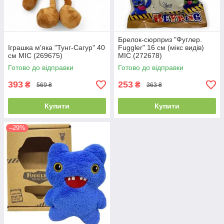
Брелок-сюрприз "Фуглер.
Іграшка м'яка "Тунг-Сагур" 40
Fuggler" 16 см (мікс видів)
см MIC (269675)
MIC (272678)
Готово до відправки
Готово до відправки
393
253
₴
₴
569 ₴
363 ₴
Купити
Купити
–29%