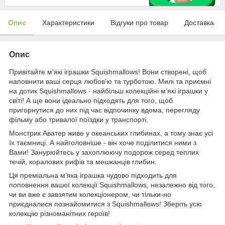
Опис
Характеристики
Відгуки про товар
Доставка
Опис
Привітайте м’які іграшки Squishmallows! Вони створені, щоб
наповнити ваші серця любов'ю та турботою. Милі та приємні
на дотик Squishmallows - найбільш колекційні м’які іграшки у
світі! А ще вони ідеально підходять для того, щоб
пригорнутися до них під час відпочинку вдома, перегляду
фільму або тривалої поїздки у транспорті.
Монстрик Аватер живе у океанських глибинах, а тому знає усі
їх таємниці. А найголовніше - він хоче поділитися ними з
Вами! Занурюйтесь у захоплюючу подорож серед теплих
течій, коралових рифів та мешканців глибин.
Ця преміальна м’яка іграшка чудово підходить для
поповнення вашої колекції Squishmallows, незалежно від того,
чи ви вже є завзятим колекціонером, чи тільки-но
приєдналися познайомитися з Squishmallows! Зберіть усю
колекцію різноманітних героїв!