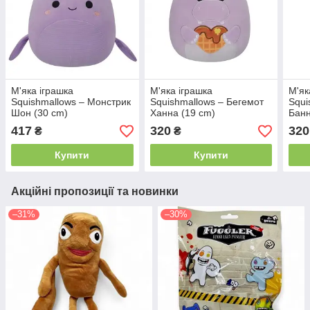
М'яка іграшка
М'яка іграшка
М'як
Squishmallows – Монстрик
Squishmallows – Бегемот
Squi
Шон (30 cm)
Ханна (19 cm)
Банн
417
320
320
₴
₴
Купити
Купити
Акційні пропозиції та новинки
–31%
–30%