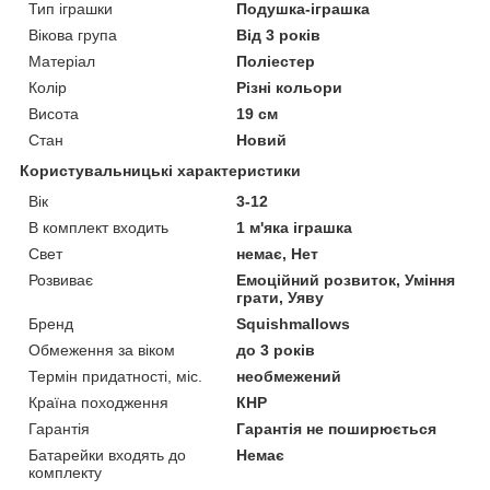
Тип іграшки
Подушка-іграшка
Вікова група
Від 3 років
Матеріал
Поліестер
Колір
Різні кольори
Висота
19 см
Стан
Новий
Користувальницькі характеристики
Вік
3-12
В комплект входить
1 м'яка іграшка
Свет
немає, Нет
Розвиває
Емоційний розвиток, Уміння
грати, Уяву
Бренд
Squishmallows
Обмеження за віком
до 3 років
Термін придатності, міс.
необмежений
Країна походження
КНР
Гарантія
Гарантія не поширюється
Батарейки входять до
Немає
комплекту