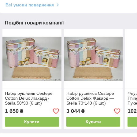
Всі умови повернення
Подібні товари компанії
Набір рушників Cestepe
Набір рушників Cestepe
Фігу
Cotton Delux Жакард -
Cotton Delux Жакард —
Thin
Stella 50*90 (6 шт.)
Stella 70*140 (6 шт.)
Пухн
1 650
3 044
102
₴
₴
Купити
Купити