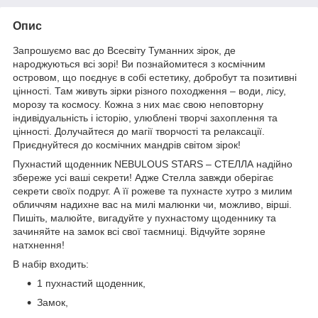
Опис
Запрошуємо вас до Всесвіту Туманних зірок, де
народжуються всі зорі! Ви познайомитеся з космічним
островом, що поєднує в собі естетику, добробут та позитивні
цінності. Там живуть зірки різного походження – води, лісу,
морозу та космосу. Кожна з них має свою неповторну
індивідуальність і історію, улюблені творчі захоплення та
цінності. Долучайтеся до магії творчості та релаксації.
Приєднуйтеся до космічних мандрів світом зірок!
Пухнастий щоденник NEBULOUS STARS – СТЕЛЛА надійно
збереже усі ваші секрети! Адже Стелла завжди оберігає
секрети своїх подруг. А її рожеве та пухнасте хутро з милим
обличчям надихне вас на милі малюнки чи, можливо, вірші.
Пишіть, малюйте, вигадуйте у пухнастому щоденнику та
зачиняйте на замок всі свої таємниці. Відчуйте зоряне
натхнення!
В набір входить:
1 пухнастий щоденник,
Замок,