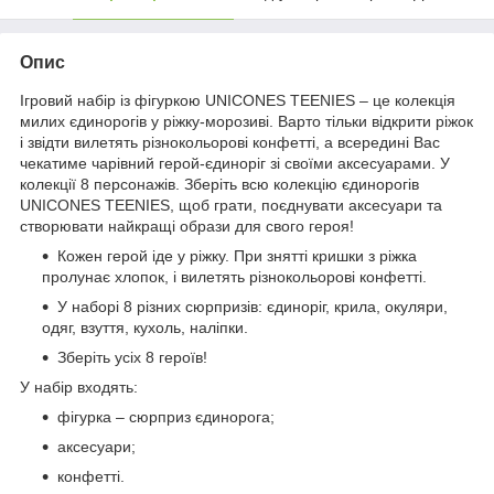
Опис
Ігровий набір із фігуркою UNICONES TEENIES – це колекція
милих єдинорогів у ріжку-морозиві. Варто тільки відкрити ріжок
і звідти вилетять різнокольорові конфетті, а всередині Вас
чекатиме чарівний герой-єдиноріг зі своїми аксесуарами. У
колекції 8 персонажів. Зберіть всю колекцію єдинорогів
UNICONES TEENIES, щоб грати, поєднувати аксесуари та
створювати найкращі образи для свого героя!
Кожен герой іде у ріжку. При знятті кришки з ріжка
пролунає хлопок, і вилетять різнокольорові конфетті.
У наборі 8 різних сюрпризів: єдиноріг, крила, окуляри,
одяг, взуття, кухоль, наліпки.
Зберіть усіх 8 героїв!
У набір входять:
фігурка – сюрприз єдинорога;
аксесуари;
конфетті.