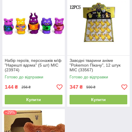
Набір героїв, персонажів м/ф
Заводні тварини аніме
"Нарешті вдома" (5 шт) MIC
"Pokemon Пікачу", 12 штук
(23974)
MIC (33567)
Готово до відправки
Готово до відправки
144
347
₴
₴
256 ₴
590 ₴
Купити
Купити
–29%