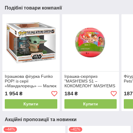
Подібні товари компанії
Іграшкова фігурка Funko
Іграшка-сюрприз
Фігу
POP! із серії
"MASH'EMS S1 –
Pets
«Мандалорець» — Малюк
КОКОМЕЛОН" MASH'EMS
Грогу з контейнером для
(236774)
1 954
184
187
₴
₴
яєць
Купити
Купити
Акційні пропозиції та новинки
–44%
–41%