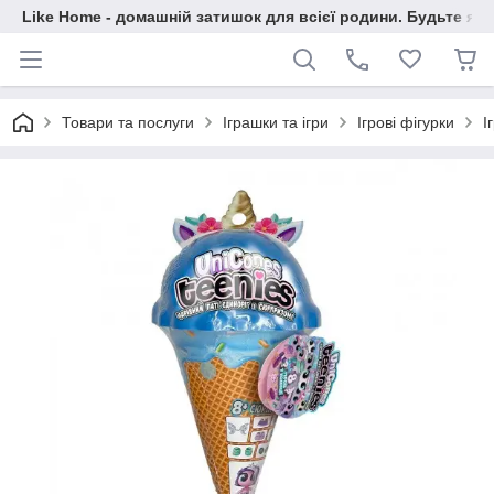
Like Home - домашній затишок для всієї родини. Будьте як 
Товари та послуги
Іграшки та ігри
Ігрові фігурки
І