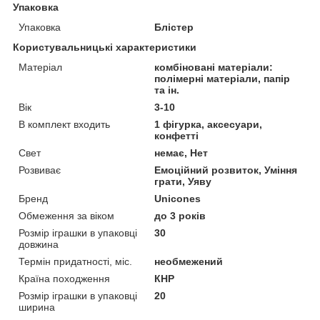
Упаковка
Упаковка
Блістер
Користувальницькі характеристики
Матеріал
комбіновані матеріали:
полімерні матеріали, папір
та ін.
Вік
3-10
В комплект входить
1 фігурка, аксесуари,
конфетті
Свет
немає, Нет
Розвиває
Емоційний розвиток, Уміння
грати, Уяву
Бренд
Unicones
Обмеження за віком
до 3 років
Розмір іграшки в упаковці
30
довжина
Термін придатності, міс.
необмежений
Країна походження
КНР
Розмір іграшки в упаковці
20
ширина