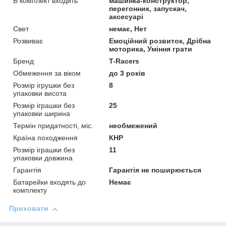
В комплект входить
машинка-конструктор,
перегонник, запускач,
аксесуарі
Свет
немає, Нет
Розвиває
Емоційний розвиток, Дрібна
моторика, Уміння грати
Бренд
T-Racers
Обмеження за віком
до 3 років
Розмір ігрушки без
8
упаковки висота
Розмір іграшки без
25
упаковки ширина
Термін придатності, міс.
необмежений
Країна походження
КНР
Розмір іграшки без
11
упаковки довжина
Гарантія
Гарантія не поширюється
Батарейки входять до
Немає
комплекту
Приховати