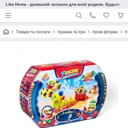
Like Home - домашній затишок для всієї родини. Будьте як 
Товари та послуги
Іграшки та ігри
Ігрові фігурки
І