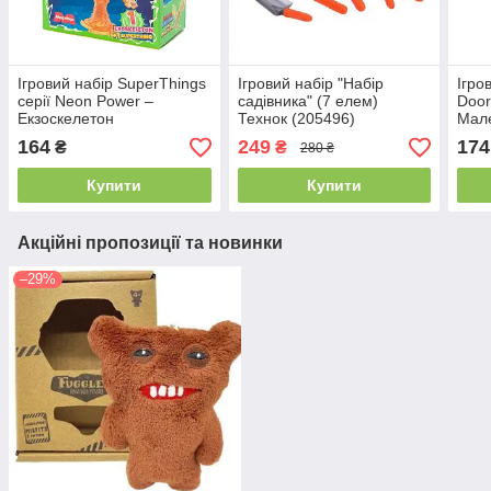
Ігровий набір SuperThings
Ігровий набір "Набір
Ігро
серії Neon Power –
садівника" (7 елем)
Door
Екзоскелетон
Технок (205496)
Мале
164
249
174
₴
₴
280 ₴
Купити
Купити
Акційні пропозиції та новинки
–29%