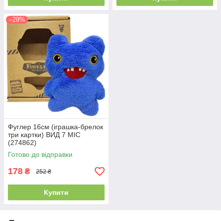
–29%
Фуглер 16см (іграшка-брелок
три картки) ВИД 7 MIC
(274862)
Готово до відправки
178
₴
252 ₴
Купити