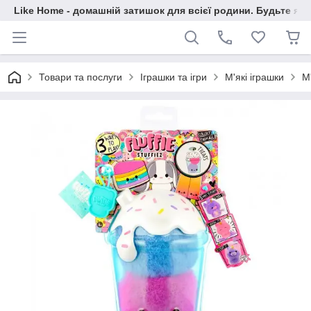
Like Home - домашній затишок для всієї родини. Будьте як 
Товари та послуги
Іграшки та ігри
М'які іграшки
М