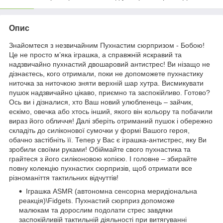
Опис
Знайомтеся з незвичайним Пухнастим сюрпризом - Бобою!
Це не просто м’яка іграшка, а справжній яскравий та
надзвичайно пухнастий двошаровий антистрес! Ви нізащо не
дізнаєтесь, кого отримали, поки не допоможете пухнастику
ниточка за ниточкою зняти верхній шар хутра. Висмикувати
пушок надзвичайно цікаво, приємно та заспокійливо. Готово?
Ось ви і дізналися, хто Ваш новий улюбленець – зайчик,
ескімо, овечка або хтось інший, якого він кольору та побачили
вираз його обличчя! Далі зберіть отриманий пушок і обережно
складіть до силіконової сумочки у формі Вашого героя,
обачно застібніть її. Тепер у Вас є іграшка-антистрес, яку Ви
зробили своїми руками! Обіймайте свого пухнастика та
грайтеся з його силіконовою копією. І головне – збирайте
повну колекцію пухнастих сюрпризів, щоб отримати все
різноманіття тактильних відчуттів!
Іграшка ASMR (автономна сенсорна меридіональна
реакція)\Fidgets. Пухнастий сюрприз допоможе
малюкам та дорослим подолати стрес завдяки
заспокійливій тактильній діяльності при витягуванні