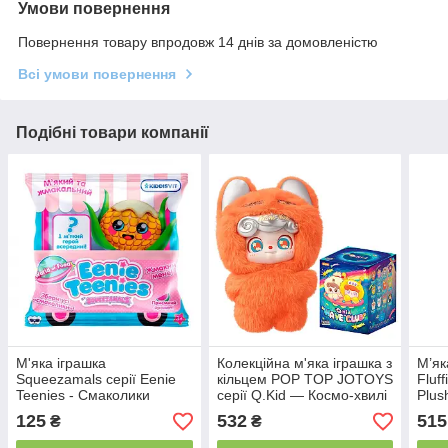
Умови повернення
Повернення товару впродовж 14 днів за домовленістю
Всі умови повернення
Подібні товари компанії
М'яка іграшка
Колекційна м'яка іграшка з
М’як
Squeezamals серії Eenie
кільцем POP TOP JOTOYS
Fluff
Teenies - Смаколики
серії Q.Kid — Космо-хвилі
Plus
125
532
515
₴
₴