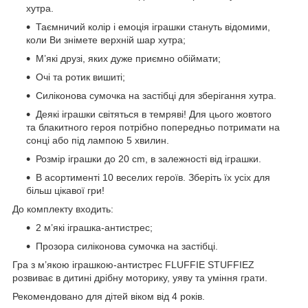
хутра.
Таємничий колір і емоція іграшки стануть відомими,
коли Ви знімете верхній шар хутра;
М’які друзі, яких дуже приємно обіймати;
Очі та ротик вишиті;
Силіконова сумочка на застібці для зберігання хутра.
Деякі іграшки світяться в темряві! Для цього жовтого
та блакитного героя потрібно попередньо потримати на
сонці або під лампою 5 хвилин.
Розмір іграшки до 20 cm, в залежності від іграшки.
В асортименті 10 веселих героїв. Зберіть їх усіх для
більш цікавої гри!
До комплекту входить:
2 м’які іграшка-антистрес;
Прозора силіконова сумочка на застібці.
Гра з м’якою іграшкою-антистрес FLUFFIE STUFFIEZ
розвиває в дитині дрібну моторику, уяву та уміння грати.
Рекомендовано для дітей віком від 4 років.