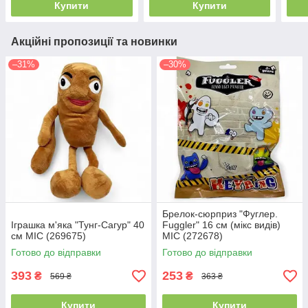
Купити
Купити
Акційні пропозиції та новинки
–31%
–30%
Брелок-сюрприз "Фуглер.
Іграшка м'яка "Тунг-Сагур" 40
Fuggler" 16 см (мікс видів)
см MIC (269675)
MIC (272678)
Готово до відправки
Готово до відправки
393
253
₴
₴
569 ₴
363 ₴
Купити
Купити