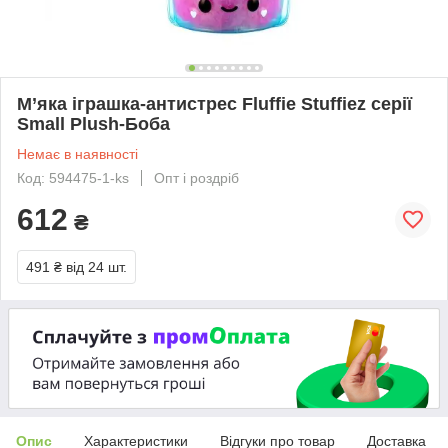
М’яка іграшка-антистрес Fluffie Stuffiez серії
Small Plush-Боба
Немає в наявності
Код: 594475-1-ks
Опт і роздріб
612
₴
491 ₴
від 24 шт.
Опис
Характеристики
Відгуки про товар
Доставка