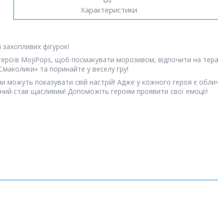
Характеристики
а захопливих фігурок!
героїв MojiPops, щоб посмакувати морозивом, відпочити на тера
«Смаколики» та поринайте у веселу гру!
ни можуть показувати свій настрій! Адже у кожного героя є обл
ний став щасливим! Допоможіть героям проявити свої емоції!