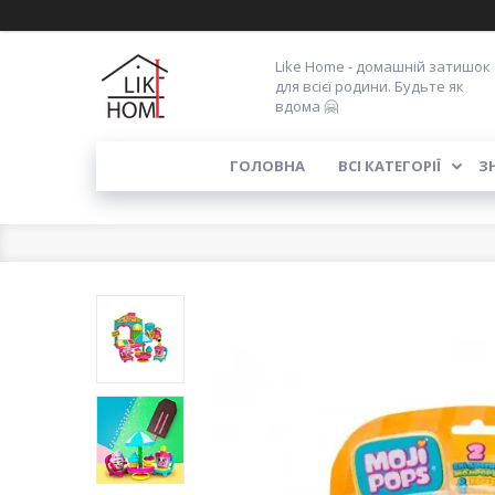
Like Home - домашній затишок
для всієї родини. Будьте як
вдома 🤗
ГОЛОВНА
ВСІ КАТЕГОРІЇ
З