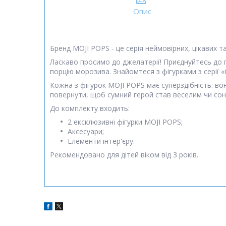
Опис
Бренд MOJI POPS - це серія неймовірних, цікавих т
Ласкаво просимо до джелатерії! Приєднуйтесь до 
порцію морозива. Знайомтеся з фігурками з серії 
Кожна з фігурок MOJI POPS має суперздібність: во
повернути, щоб сумний герой став веселим чи сон
До комплекту входить:
2 ексклюзивні фігурки MOJI POPS;
Аксесуари;
Елементи інтер'єру.
Рекомендовано для дітей віком від 3 років.