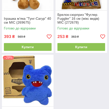
Брелок-сюрприз "Фуглер.
Іграшка м'яка "Тунг-Сагур" 40
Fuggler" 16 см (мікс видів)
см MIC (269675)
MIC (272678)
Готово до відправки
Готово до відправки
393
253
₴
₴
569 ₴
363 ₴
Купити
Купити
–29%