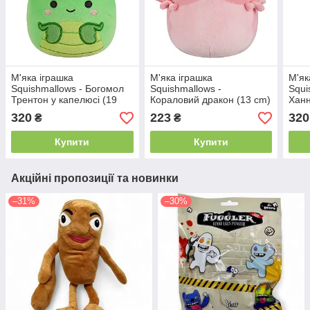
М'яка іграшка
М'яка іграшка
М'як
Squishmallows - Богомол
Squishmallows -
Squi
Трентон у капелюсі (19
Кораловий дракон (13 cm)
Ханн
cm)
320
223
320
₴
₴
Купити
Купити
Акційні пропозиції та новинки
–31%
–30%