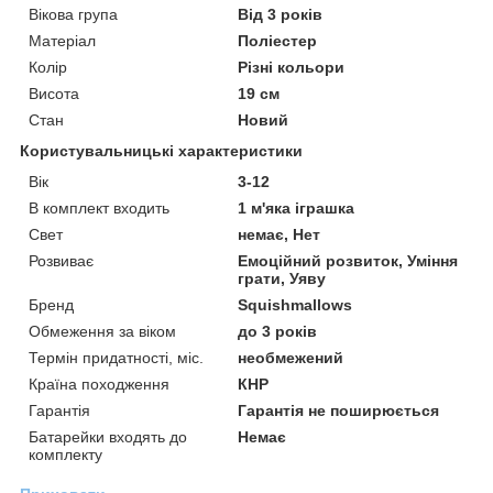
Вікова група
Від 3 років
Матеріал
Поліестер
Колір
Різні кольори
Висота
19 см
Стан
Новий
Користувальницькі характеристики
Вік
3-12
В комплект входить
1 м'яка іграшка
Свет
немає, Нет
Розвиває
Емоційний розвиток, Уміння
грати, Уяву
Бренд
Squishmallows
Обмеження за віком
до 3 років
Термін придатності, міс.
необмежений
Країна походження
КНР
Гарантія
Гарантія не поширюється
Батарейки входять до
Немає
комплекту