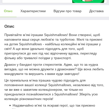
Опис
Характеристики
Відгуки про товар
Доставка
Опис
Привітайте м’які іграшки Squishmallows! Вони створені, щоб
наповнити ваші серця любов'ю та турботою. Милі та приємні
на дотик Squishmallows - найбільш колекційні м’які іграшки у
світі! А ще вони ідеально підходять для того, щоб
пригорнутися до них під час відпочинку вдома, перегляду
фільму або тривалої поїздки у транспорті.
Дракон у бандані проти стереотипів. Адже, що то за нудна
вигадка, що не можна дружити з драконами? Ще вона любить
мандрувати та вирушить з вами куди завгодно!
Ця преміальна м’яка іграшка чудово підходить для
поповнення вашої колекції Squishmallows, незалежно від того,
чи ви вже є завзятим колекціонером, чи тільки-но
приєдналися познайомитися з Squishmallows! Зберіть усю
колекцію різноманітних героїв!
Надзвичайно м'які та яскраві герої, що так приємно