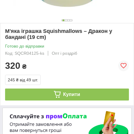
М'яка іграшка Squishmallows – Дракон у
бандані (19 cm)
Готово до відправки
Код: SQCR04125-ks
Опт і роздріб
320
₴
245 ₴
від 49 шт.
Купити