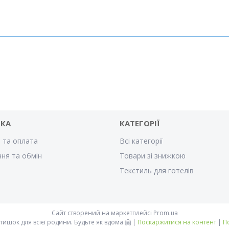
ВКА
КАТЕГОРІЇ
 та оплата
Всі категорії
ня та обмін
Товари зі знижкою
Текстиль для готелів
Сайт створений на маркетплейсі
Prom.ua
Like Home - домашній затишок для всієї родини. Будьте як вдома 🤗 |
Поскаржитися на контент
|
П