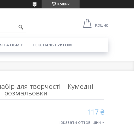
Кошик
8
Кошик
Я ТА ОБМІН
ТЕКСТИЛЬ ГУРТОМ
бір для творчості – Кумедні
розмальовки
117 ₴
Показати оптові ціни