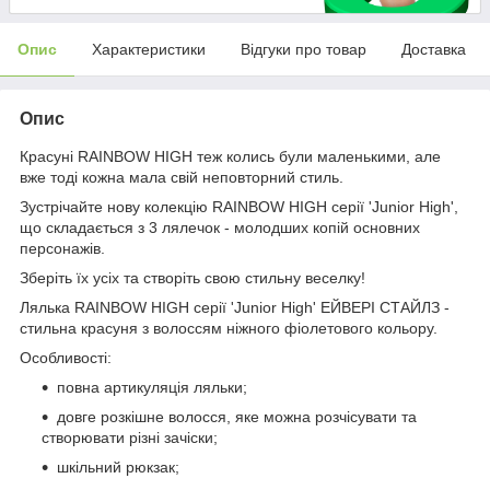
Опис
Характеристики
Відгуки про товар
Доставка
Опис
Красуні RAINBOW HIGH теж колись були маленькими, але
вже тоді кожна мала свій неповторний стиль.
Зустрічайте нову колекцію RAINBOW HIGH серії 'Junior High',
що складається з 3 лялечок - молодших копій основних
персонажів.
Зберіть їх усіх та створіть свою стильну веселку!
Лялька RAINBOW HIGH серії 'Junior High' ЕЙВЕРІ СТАЙЛЗ -
стильна красуня з волоссям ніжного фіолетового кольору.
Особливості:
повна артикуляція ляльки;
довге розкішне волосся, яке можна розчісувати та
створювати різні зачіски;
шкільний рюкзак;