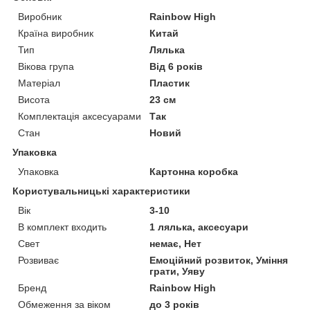
Виробник
Rainbow High
Країна виробник
Китай
Тип
Лялька
Вікова група
Від 6 років
Матеріал
Пластик
Висота
23 см
Комплектація аксесуарами
Так
Стан
Новий
Упаковка
Упаковка
Картонна коробка
Користувальницькі характеристики
Вік
3-10
В комплект входить
1 лялька, аксесуари
Свет
немає, Нет
Розвиває
Емоційний розвиток, Уміння
грати, Уяву
Бренд
Rainbow High
Обмеження за віком
до 3 років