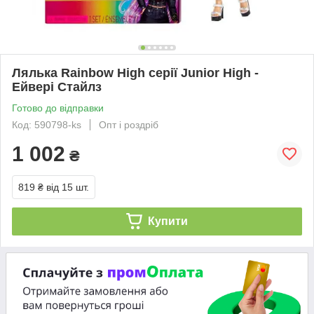
Лялька Rainbow High серії Junior High -
Ейвері Стайлз
Готово до відправки
Код: 590798-ks
Опт і роздріб
1 002
₴
819 ₴
від 15 шт.
Купити