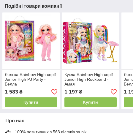
Подібні товари компанії
Лялька Rainbow High серії
Кукла Rainbow High серії
Ляль
Junior High PJ Party -
Junior High Rockband -
Juni
Белла
Амая
Бел
1 583
1 197
1 1
₴
₴
Купити
Купити
Про нас
100% позитивних з 563 відгуків за рік