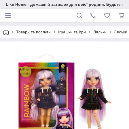
Like Home - домашній затишок для всієї родини. Будьте як 
Товари та послуги
Іграшки та ігри
Ляльки
Ляльки 