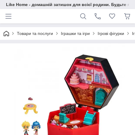
Like Home - домашній затишок для всієї родини. Будьте як 
Товари та послуги
Іграшки та ігри
Ігрові фігурки
І