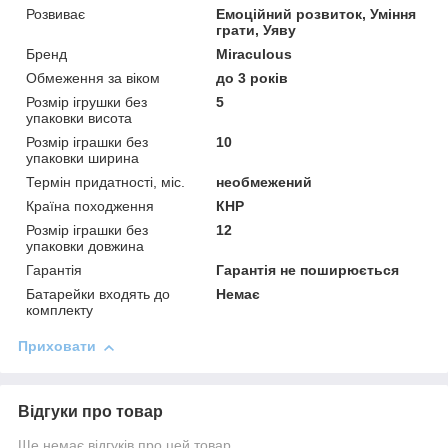
Розвиває
Емоційний розвиток, Уміння
грати, Уяву
Бренд
Miraculous
Обмеження за віком
до 3 років
Розмір ігрушки без
5
упаковки висота
Розмір іграшки без
10
упаковки ширина
Термін придатності, міс.
необмежений
Країна походження
КНР
Розмір іграшки без
12
упаковки довжина
Гарантія
Гарантія не поширюється
Батарейки входять до
Немає
комплекту
Приховати
Відгуки про товар
Ще немає відгуків про цей товар