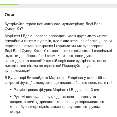
Опис
Зустрічайте героїв неймовірного мультсеріалу 'Леді Баг і
Супер-Кіт'!
Марінетт і Едріан весело проводять час з друзями та живуть
звичайним життям підлітків, але якщо хтось в небезпеці - вони
перетворюються в яскравих і харизматичних супергероїв -
Леді Баг і Супер-Кота! У кожного з них є свій стиль і спеціальні
гаджети для боротьби зі злом. Крім того, вони дуже
винахідливі та веселі! У кожній серії вони зустрічають нового
лиходія, але ніколи не здаються! Приєднуйтесь до
суперкоманди!
В Буланжері Ви знайдете Марінетт і Ендріана у стилі чібі та
секретні функції аксесуарів, що додають більше веселощів грі!
Розмір ігрових фігурок Марінетт і Ендріана – 3 cm.
Рухомі аксесуари: шухляда касового апарату та
дверцята печі відкриваються, стільниця перекидається,
меню буланжері піднімається та опускається, рухомі
сходи.