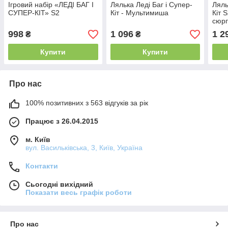
Ігровий набір «ЛЕДІ БАГ І
Лялька Леді Баг і Супер-
Ляль
СУПЕР-КІТ» S2
Кіт - Мультимиша
Кіт 
сюр
998
1 096
1 2
₴
₴
Купити
Купити
Про нас
100% позитивних з 563 відгуків за рік
Працює з 26.04.2015
м. Київ
вул. Васильківська, 3, Київ, Україна
Контакти
Сьогодні вихідний
Показати весь графік роботи
Про нас