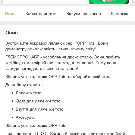
Опис
Характеристики
Відгуки про товар
Доставка
Опис
Зустрічайте яскравих лялечок серії 'OPP Tots'. Вони
демонструють яскравість і стиль всьому світу!
ГЛЕМСТРОНАВТ - уособлення диско стилю. Вона любить
комбінувати вечірній одяг та модні тенденції. Тому вона
завжди виглядає так сяюче та гарно!
Зберіть усю колекцію OPP Tots та обирайте свій стиль!
До набору входять:
Лялечка тотс;
Одяг для лялечки тотс;
Взуття для лялечки тотс;
Аксесуар.
Зберіть усю колекцію OPP Tots!
Гра з лялечкою L.O.L. Surprise! розвиває в дитині емоційний