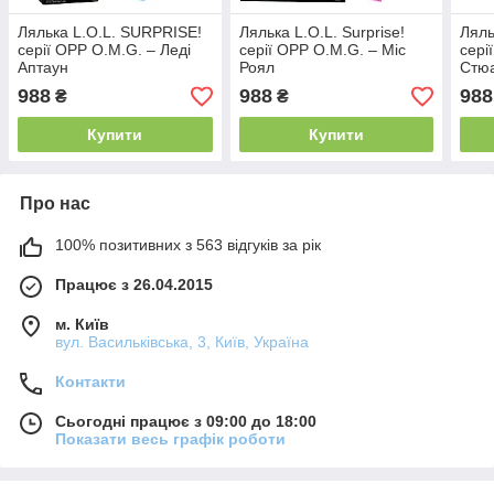
Лялька L.O.L. SURPRISE!
Лялька L.O.L. Surprise!
Ляль
серії OPP O.M.G. – Леді
серії OPP O.M.G. – Міс
сері
Аптаун
Роял
Стю
988
988
988
₴
₴
Купити
Купити
Про нас
100% позитивних з 563 відгуків за рік
Працює з 26.04.2015
м. Київ
вул. Васильківська, 3, Київ, Україна
Контакти
Сьогодні працює з 09:00 до 18:00
Показати весь графік роботи