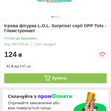
Ігрова фігурка L.O.L. Surprise! серії OPP Tots -
Глемстронавт
Готово до відправки
Код: 987369-ks
Опт і роздріб
124
₴
81 ₴
від 147 шт.
Купити