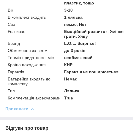
пластик, тощо
Вік
3-10
В комплект входить
1 лялька
Свет
немає, Нет
Розвиває
Емоційний розвиток, Уміння
грати, Уяву
Бренд
L.O.L. Surprise!
Обмеження за віком
до 3 років
Термін придатності, міс.
необмежений
Країна походження
КНР
Гарантія
Гарантія не поширюється
Батарейки входять до
Немає
комплекту
Тип
Лялька
Комплектація аксесуарами
True
Приховати
Відгуки про товар