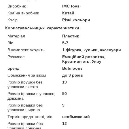
Виробник
IMC toys
Країна виробник
Китай
Колір
Різні кольори
Користувальницькі характеристики
Матеріал
Пластик
Вік
5-7
В комплект входить
1 фігурка, кульки, аксесуари
Розвиває
Емоційний розвиток,
Креативність, Уяву
Бренд
Bubiloons
Обмеження за віком
до 3 років
Розмір ігрушки без
19
упаковки висота
Розмір іграшки в упаковці
50
довжина
Розмір іграшки без
9
упаковки ширина
Термін придатності, міс.
необмежений
Розмір іграшки без
12
упаковки довжина