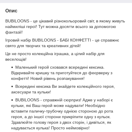
Опис
BUBILOONS - це цікавий різнокольоровий світ, в якому живуть
наймиліші герої! Тут можна досягти всього за допомогою
фантазії!
Ігровий набір BUBILOONS - БАБІ КОНФЕТТІ - це справжнє
свято для творчих та креативних дітей!
Це не просто колекційна іграшка, а цілий набір для
веселощів!
Маленький герой сховався всередині кексика.
Відкривайте кришку та приготуйтеся до феєрверку з
конфетті! Новий рівень розпакування!
Всередині кексика Ви знайдете колекційного героя,
аксесуари та кульки!
BUBILOONS - справжній сюрприз! Адже у наборі є
кульки, які Ваш герой може надувати! Необхідно
вставити паличку-трубочку однією стороною до рота
героя, а до іншої сторони прикріпити одну з кульок.
Здавлюйте голову героя з двох сторін, і дивіться, як
надувається кулька! Просто неймовірно!