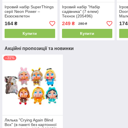
Ігровий набір SuperThings
Ігровий набір "Набір
Ігро
серії Neon Power –
садівника" (7 елем)
Door
Екзоскелетон
Технок (205496)
Мале
164
249
174
₴
₴
280 ₴
Купити
Купити
Акційні пропозиції та новинки
–31%
Лялька "Crying Again Blind
Box" (в пакеті без картонної