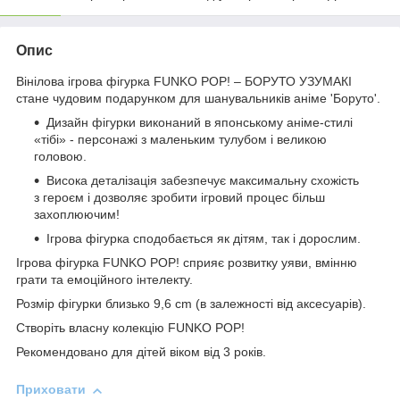
Опис
Вінілова ігрова фігурка FUNKO POP! – БОРУТО УЗУМАКІ
стане чудовим подарунком для шанувальників аніме 'Боруто'.
Дизайн фігурки виконаний в японському аніме-стилі
«тібі» - персонажі з маленьким тулубом і великою
головою.
Висока деталізація забезпечує максимальну схожість
з героєм і дозволяє зробити ігровий процес більш
захоплюючим!
Ігрова фігурка сподобається як дітям, так і дорослим.
Ігрова фігурка FUNKO POP! сприяє розвитку уяви, вмінню
грати та емоційного інтелекту.
Розмір фігурки близько 9,6 cm (в залежності від аксесуарів).
Створіть власну колекцію FUNKO POP!
Рекомендовано для дітей віком від 3 років.
Приховати