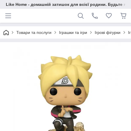
Like Home - домашній затишок для всієї родини. Будьте як 
Товари та послуги
Іграшки та ігри
Ігрові фігурки
І