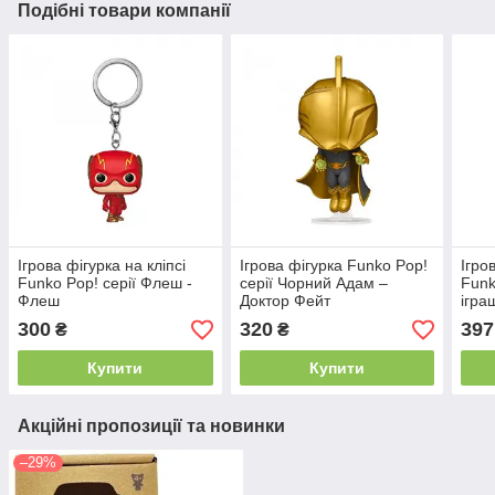
Подібні товари компанії
Ігрова фігурка на кліпсі
Ігрова фігурка Funko Pop!
Ігро
Funko Pop! серії Флеш -
серії Чорний Адам –
Funk
Флеш
Доктор Фейт
ігра
300
320
397
₴
₴
Купити
Купити
Акційні пропозиції та новинки
–29%