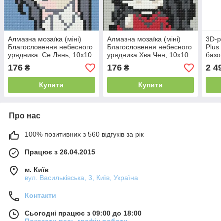
Алмазна мозаїка (міні)
Алмазна мозаїка (міні)
3D-р
Благословення небесного
Благословення небесного
Plus
урядника. Се Лянь, 10х10
урядника Хва Чен, 10х10
базо
см Origami (247105)
см Origami (247104)
(72 
176
176
2 4
₴
₴
Купити
Купити
Про нас
100% позитивних з 560 відгуків за рік
Працює з 26.04.2015
м. Київ
вул. Васильківська, 3, Київ, Україна
Контакти
Сьогодні працює з 09:00 до 18:00