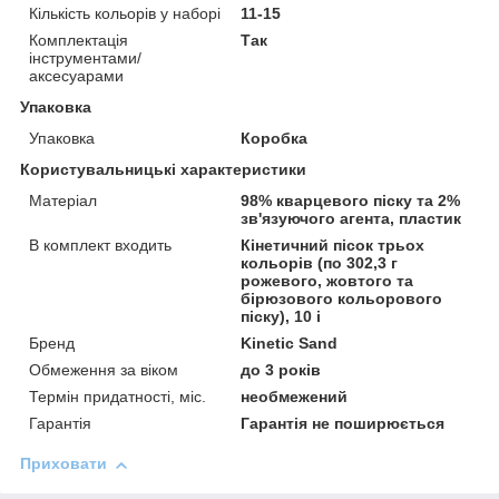
Кількість кольорів у наборі
11-15
Комплектація
Так
інструментами/
аксесуарами
Упаковка
Упаковка
Коробка
Користувальницькі характеристики
Матеріал
98% кварцевого піску та 2%
зв'язуючого агента, пластик
В комплект входить
Кінетичний пісок трьох
кольорів (по 302,3 г
рожевого, жовтого та
бірюзового кольорового
піску), 10 і
Бренд
Kinetic Sand
Обмеження за віком
до 3 років
Термін придатності, міс.
необмежений
Гарантія
Гарантія не поширюється
Приховати