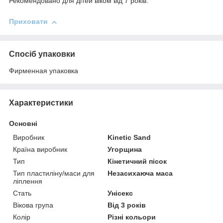
Рекомендовано для дітей віком від 7 років.
Приховати
Спосіб упаковки
Фирменная упаковка
Характеристики
Основні
Виробник
Kinetic Sand
Країна виробник
Угорщина
Тип
Кінетичний пісок
Тип пластиліну/маси для
Незасихаюча маса
ліплення
Стать
Унісекс
Вікова група
Від 3 років
Колір
Різні кольори