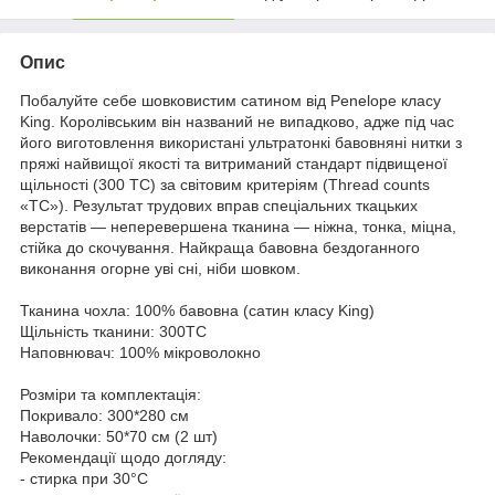
Опис
Побалуйте себе шовковистим сатином від Penelope класу
King. Королівським він названий не випадково, адже під час
його виготовлення використані ультратонкі бавовняні нитки з
пряжі найвищої якості та витриманий стандарт підвищеної
щільності (300 ТС) за світовим критеріям (Thread counts
«TC»). Результат трудових вправ спеціальних ткацьких
верстатів — неперевершена тканина — ніжна, тонка, міцна,
стійка до скочування. Найкраща бавовна бездоганного
виконання огорне уві сні, ніби шовком.
Тканина чохла: 100% бавовна (сатин класу King)
Щільність тканини: 300TC
Наповнювач: 100% мікроволокно
Розміри та комплектація:
Покривало: 300*280 см
Наволочки: 50*70 см (2 шт)
Рекомендації щодо догляду:
- стирка при 30°C