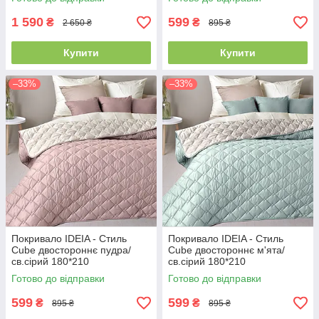
1 590
599
₴
₴
2 650 ₴
895 ₴
Купити
Купити
–33%
–33%
Покривало IDEIA - Стиль
Покривало IDEIA - Стиль
Cube двостороннє пудра/
Cube двостороннє м'ята/
св.сірий 180*210
св.сірий 180*210
Готово до відправки
Готово до відправки
599
599
₴
₴
895 ₴
895 ₴