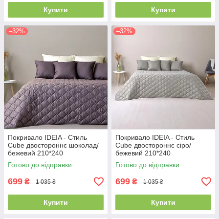
Купити
Купити
–32%
–32%
Покривало IDEIA - Стиль
Покривало IDEIA - Стиль
Cube двостороннє шоколад/
Cube двостороннє сіро/
бежевий 210*240
бежевий 210*240
Готово до відправки
Готово до відправки
699
699
₴
₴
1 035 ₴
1 035 ₴
Купити
Купити