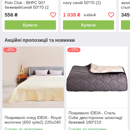
Polo Club - BHPC 007
navy синій 50*70 (2)
захи
бежевий/синій 50*70 (2
стьо
шт)
біли
556
1 038
345
₴
₴
1 221 ₴
Купити
Купити
Акційні пропозиції та новинки
–40%
–33%
Покривало IDEIA - Стиль
Покривало плед IDEIA - Royal
Cube двостороннє шоколад/
молочне (650 гр/м2) 220х240
бежевий 180*210
Готово до відправки
Готово до відправки