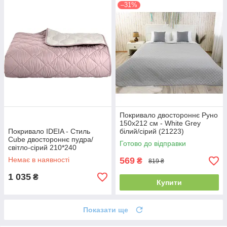
–31%
Покривало двостороннє Руно
150x212 см - White Grey
Покривало IDEIA - Стиль
білий/сірий (21223)
Cube двостороннє пудра/
Готово до відправки
світло-сірий 210*240
Немає в наявності
569
₴
819 ₴
1 035
₴
Купити
Показати ще