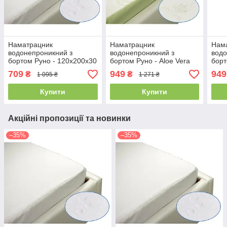
Наматрацник
Наматрацник
Нам
водонепроникний з
водонепроникний з
водо
бортом Руно - 120x200x30
бортом Руно - Aloe Vera
борт
білий (21381)
120x200x30 білий (21431)
120x
709
949
949
₴
₴
1 095 ₴
1 271 ₴
Купити
Купити
Акційні пропозиції та новинки
–35%
–35%