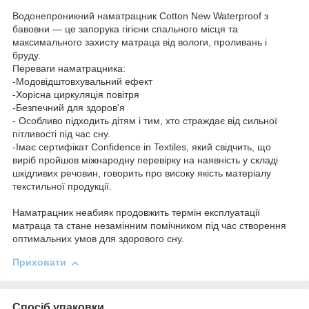
Водонепроникний наматрацник Cotton New Waterproof з
бавовни — це запорука гігієни спального місця та
максимального захисту матраца від вологи, проливань і
бруду.
Переваги наматрацника:
-Модовідштовхувальний ефект
-Хорісна циркуляція повітря
-Безпечний для здоров'я
- Особливо підходить дітям і тим, хто страждає від сильної
пітливості під час сну.
-Імає сертифікат Confidence in Textiles, який свідчить, що
виріб пройшов міжнародну перевірку на наявність у складі
шкідливих речовин, говорить про високу якість матеріалу
текстильної продукції.
Наматрацник неабияк продовжить термін експлуатації
матраца та стане незамінним помічником під час створення
оптимальних умов для здорового сну.
Приховати
Спосіб упаковки