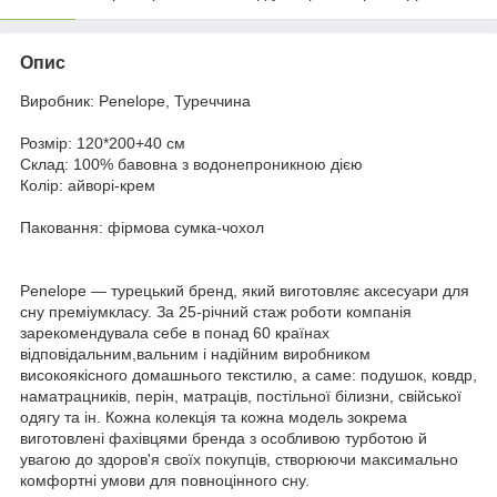
Опис
Виробник: Penelope, Туреччина
Розмір: 120*200+40 см
Склад: 100% бавовна з водонепроникною дією
Колір: айворі-крем
Паковання: фірмова сумка-чохол
Penelope — турецький бренд, який виготовляє аксесуари для
сну преміумкласу. За 25-річний стаж роботи компанія
зарекомендувала себе в понад 60 країнах
відповідальним,вальним і надійним виробником
високоякісного домашнього текстилю, а саме: подушок, ковдр,
наматрацників, перін, матраців, постільної білизни, свійської
одягу та ін. Кожна колекція та кожна модель зокрема
виготовлені фахівцями бренда з особливою турботою й
увагою до здоров'я своїх покупців, створюючи максимально
комфортні умови для повноцінного сну.