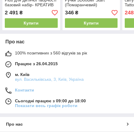
Plus для дитячої творчості
Ручки 3Doodler Start
світ
базовий набір- КРЕАТИВ
(Помаранчевий)
Tatt
(72 стрижні)
2 491
346
248
₴
₴
Купити
Купити
Про нас
100% позитивних з 560 відгуків за рік
Працює з 26.04.2015
м. Київ
вул. Васильківська, 3, Київ, Україна
Контакти
Сьогодні працює з 09:00 до 18:00
Показати весь графік роботи
Про нас