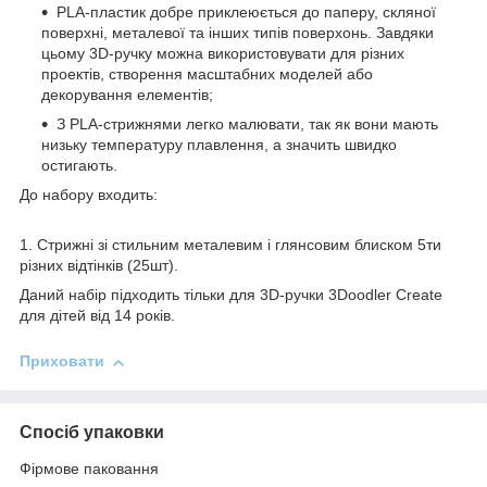
PLA-пластик добре приклеюється до паперу, скляної
поверхні, металевої та інших типів поверхонь. Завдяки
цьому 3D-ручку можна використовувати для різних
проектів, створення масштабних моделей або
декорування елементів;
З PLA-стрижнями легко малювати, так як вони мають
низьку температуру плавлення, а значить швидко
остигають.
До набору входить:
1. Стрижні зі стильним металевим і глянсовим блиском 5ти
різних відтінків (25шт).
Даний набір підходить тільки для 3D-ручки 3Doodler Create
для дітей від 14 років.
Приховати
Спосіб упаковки
Фірмове паковання