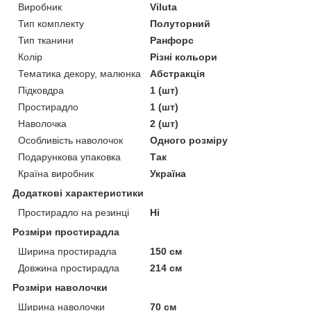
Виробник
Viluta
Тип комплекту
Полуторний
Тип тканини
Ранфорс
Колір
Різні кольори
Тематика декору, малюнка
Абстракція
Підковдра
1 (шт)
Простирадло
1 (шт)
Наволочка
2 (шт)
Особливість наволочок
Одного розміру
Подарункова упаковка
Так
Країна виробник
Україна
Додаткові характеристики
Простирадло на резинці
Ні
Розміри простирадла
Ширина простирадла
150 см
Довжина простирадла
214 см
Розміри наволочки
Ширина наволочки
70 см