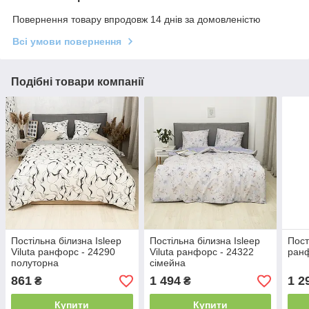
Повернення товару впродовж 14 днів за домовленістю
Всі умови повернення
Подібні товари компанії
Постільна білизна Isleep
Постільна білизна Isleep
Пост
Viluta ранфорс - 24290
Viluta ранфорс - 24322
ранф
полуторна
сімейна
861
1 494
1 2
₴
₴
Купити
Купити