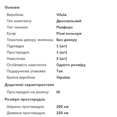
Основні
Виробник
Viluta
Тип комплекту
Двоспальний
Тип тканини
Ранфорс
Колір
Різні кольори
Тематика декору, малюнка
Без декору
Підковдра
1 (шт)
Простирадло
1 (шт)
Наволочка
2 (шт)
Особливість наволочок
Одного розміру
Подарункова упаковка
Так
Країна виробник
Україна
Додаткові характеристики
Простирадло на резинці
Ні
Розміри простирадла
Ширина простирадла
200 см
Довжина простирадла
220 см