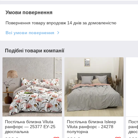
Умови повернення
Повернення товару впродовж 14 днів за домовленістю
Всі умови повернення
Подібні товари компанії
Постільна білизна Viluta
Постільна білизна Isleep
Пост
ранфорс — 25377 ЕУ-25
Viluta ранфорс - 24278
ран
двоспальна
полуторна
дво