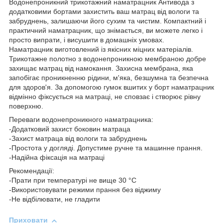
Водонепроникний трикотажний наматрацник Антивода з
додатковими бортами захистить ваш матрац від вологи та
забруднень, залишаючи його сухим та чистим. Компактний і
практичний наматрацник, що знімається, ви можете легко і
просто випрати, і висушити в домашніх умовах.
Наматрацник виготовлений із якісних міцних матеріалів.
Трикотажне полотно з водонепроникною мембраною добре
захищає матрац від намокання. Захисна мембрана, яка
запобігає проникненню рідини, м'яка, безшумна та безпечна
для здоров'я. За допомогою гумок вшитих у борт наматрацник
відмінно фіксується на матраці, не сповзає і створює рівну
поверхню.
Переваги водонепроникного наматрацника:
-Додатковий захист боковин матраца
-Захист матраца від вологи та забруднень
-Простота у догляді. Допустиме ручне та машинне прання.
-Надійна фіксація на матраці
Рекомендації:
-Прати при температурі не вище 30 °C
-Використовувати режими прання без віджиму
-Не відбілювати, не гладити
Приховати