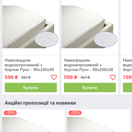
Наматрацник
Наматрацник
Нам
водонепроникний з
водонепроникний з
водо
бортом Руно - 90x190x30
бортом Руно - 90x200x30
борт
білий (21385)
білий (21380)
90x2
599
599
789
₴
₴
917 ₴
917 ₴
Купити
Купити
Акційні пропозиції та новинки
–35%
–35%