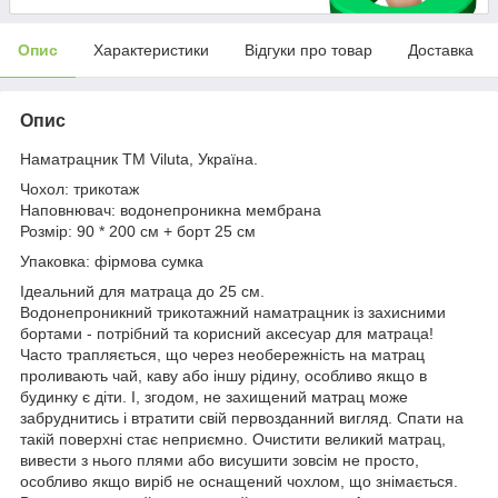
Опис
Характеристики
Відгуки про товар
Доставка
Опис
Наматрацник ТМ Viluta, Україна.
Чохол: трикотаж
Наповнювач: водонепроникна мембрана
Розмір: 90 * 200 см + борт 25 см
Упаковка: фірмова сумка
Ідеальний для матраца до 25 см.
Водонепроникний трикотажний наматрацник із захисними
бортами - потрібний та корисний аксесуар для матраца!
Часто трапляється, що через необережність на матрац
проливають чай, каву або іншу рідину, особливо якщо в
будинку є діти. І, згодом, не захищений матрац може
забруднитись і втратити свій первозданний вигляд. Спати на
такій поверхні стає неприємно. Очистити великий матрац,
вивести з нього плями або висушити зовсім не просто,
особливо якщо виріб не оснащений чохлом, що знімається.