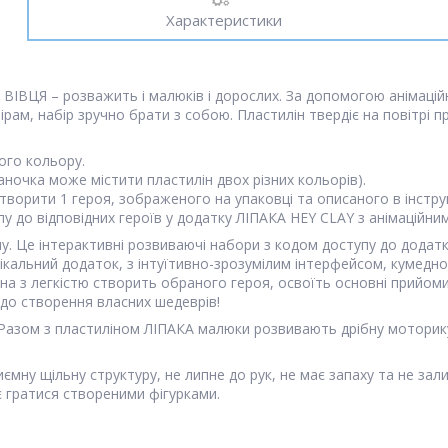
Характеристики
– ВІВЦЯ – розважить і малюків і дорослих. За допомогою анімацій
ірам, набір зручно брати з собою. Пластилін твердіє на повітрі 
ого кольору.
аночка може містити пластилін двох різних кольорів).
ворити 1 героя, зображеного на упаковці та описаного в інструкц
у до відповідних героїв у додатку ЛІПАКА HEY CLAY з анімаційним
у. Це інтерактивні розвиваючі набори з кодом доступу до додатк
нікальний додаток, з інтуїтивно-зрозумілим інтерфейсом, кумедн
на з легкістю створить обраного героя, освоїть основні прийоми
до створення власних шедеврів!
! Разом з пластиліном ЛІПАКА малюки розвивають дрібну моторик
ємну щільну структуру, не липне до рук, не має запаху та не зал
є гратися створеними фігурками.