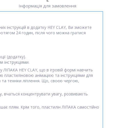
Інформація для замовлення
них інструкцій в додатку HEY CLAY, Ви зможете
протягом 24 годин, після чого можна гратися
ії (додатку).
и інструкціями.
у ЛІПАКА HEY CLAY, що в ігровій формі навчить
ою пластиліновою анімацією та інструкціями для
 та техніки ліплення. Що, своєю чергою,
у, вчаться концентрувати увагу, розвивають
ишає плям. Крім того, пластилін ЛІПАКА самостійно