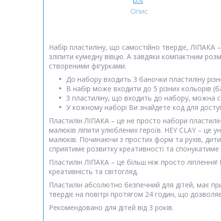
Опис
Набір пластиліну, що самостійно твердіє, ЛІПАКА 
зліпити кумедну вівцю. А завдяки компактним розм
створеними фігурками.
До набору входить 3 баночки пластиліну різн
В набір може входити до 5 різних кольорів (б
З пластиліну, що входить до набору, можна ст
У кожному наборі Ви знайдете код для доступ
Пластилін ЛІПАКА – це не просто набори пластилін
малюків ліпити улюблених героїв. HEY CLAY – це у
малюків. Починаючи з простих форм та рухів, дити
сприятиме розвитку креативності та спонукатиме 
Пластилін ЛІПАКА – це більш ніж просто ліплення
креативність та світогляд.
Пластилін абсолютно безпечний для дітей, має при
твердіє на повітрі протягом 24 годин, що дозволя
Рекомендовано для дітей від 3 років.