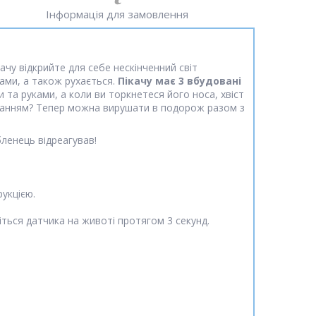
Інформація для замовлення
чу відкрийте для себе нескінченний світ
тами, а також рухається.
Пікачу має
3
вбудовані
та руками, а коли ви торкнетеся його носа, хвіст
хованням? Тепер можна вирушати в подорож разом з
бленець відреагував!
укцією.
ніться датчика на животі протягом 3 секунд.