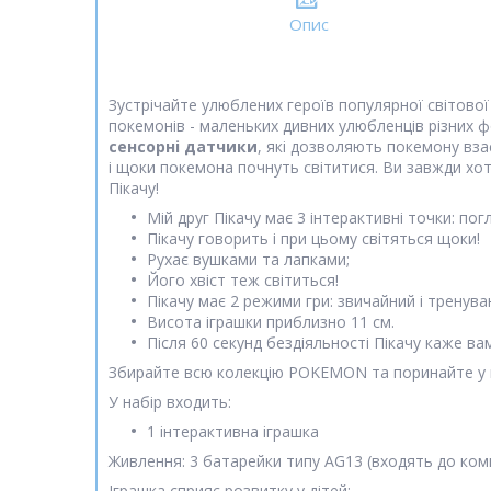
Опис
Зустрічайте улюблених героїв популярної світової
покемонів - маленьких дивних улюбленців різних ф
сенсорні датчики
, які дозволяють покемону вза
і щоки покемона почнуть світитися. Ви завжди хо
Пікачу!
Мій друг Пікачу має 3 інтерактивні точки: по
Пікачу говорить і при цьому світяться щоки!
Рухає вушками та лапками;
Його хвіст теж світиться!
Пікачу має 2 режими гри: звичайний і тренув
Висота іграшки приблизно 11 см.
Після 60 секунд бездіяльності Пікачу каже ва
Збирайте всю колекцію POKEMON та поринайте у в
У набір входить:
1 інтерактивна іграшка
Живлення: 3 батарейки типу AG13 (входять до ком
Іграшка сприяє розвитку у дітей: