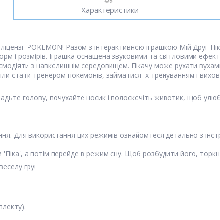
Характеристики
 ліцензії POKEMON! Разом з інтерактивною іграшкою Мій Друг Піка
орм і розмірів. Іграшка оснащена звуковими та світловими ефек
ємодіяти з навколишнім середовищем. Пікачу може рухати вухами 
тіли стати тренером покемонів, займатися їх тренуванням і ви
гладьте голову, почухайте носик і полоскочіть животик, щоб улю
ання. Для використання цих режимів ознайомтеся детально з інстр
м 'Піка', а потім перейде в режим сну. Щоб розбудити його, торк
еселу гру!
плекту).