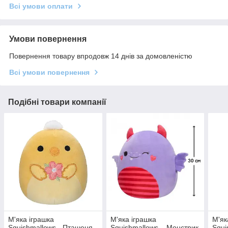
Всі умови оплати
Умови повернення
Повернення товару впродовж 14 днів за домовленістю
Всі умови повернення
Подібні товари компанії
М'яка іграшка
М'яка іграшка
М'як
Squishmallows - Пташеня
Squishmallows – Монстрик
Squi