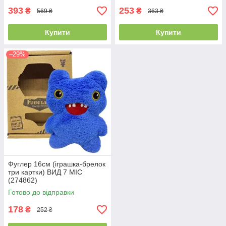
393
253
₴
₴
569 ₴
363 ₴
Купити
Купити
–29%
Фуглер 16см (іграшка-брелок
три картки) ВИД 7 MIC
(274862)
Готово до відправки
178
₴
252 ₴