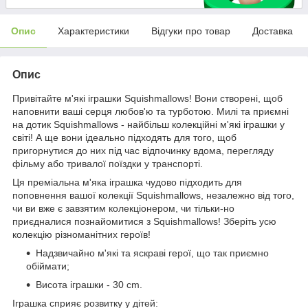
Опис
Характеристики
Відгуки про товар
Доставка
Опис
Привітайте м'які іграшки Squishmallows! Вони створені, щоб
наповнити ваші серця любов'ю та турботою. Милі та приємні
на дотик Squishmallows - найбільш колекційні м'які іграшки у
світі! А ще вони ідеально підходять для того, щоб
пригорнутися до них під час відпочинку вдома, перегляду
фільму або тривалої поїздки у транспорті.
Ця преміальна м'яка іграшка чудово підходить для
поповнення вашої колекції Squishmallows, незалежно від того,
чи ви вже є завзятим колекціонером, чи тільки-но
приєдналися познайомитися з Squishmallows! Зберіть усю
колекцію різноманітних героїв!
Надзвичайно м'які та яскраві герої, що так приємно
обіймати;
Висота іграшки - 30 cm.
Іграшка сприяє розвитку у дітей: