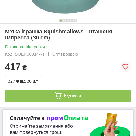
М'яка іграшка Squishmallows - Пташеня
Імпресса (30 cm)
Готово до відправки
Код: SQER00914-ks
Опт і роздріб
417
₴
327 ₴
від 36 шт.
Купити