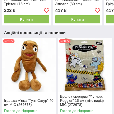
Трістон (13 cm)
Атватер (30 cm)
Гріф
223
417
417
₴
₴
Купити
Купити
Акційні пропозиції та новинки
–31%
–30%
Брелок-сюрприз "Фуглер.
Іграшка м'яка "Тунг-Сагур" 40
Fuggler" 16 см (мікс видів)
см MIC (269675)
MIC (272678)
Готово до відправки
Готово до відправки