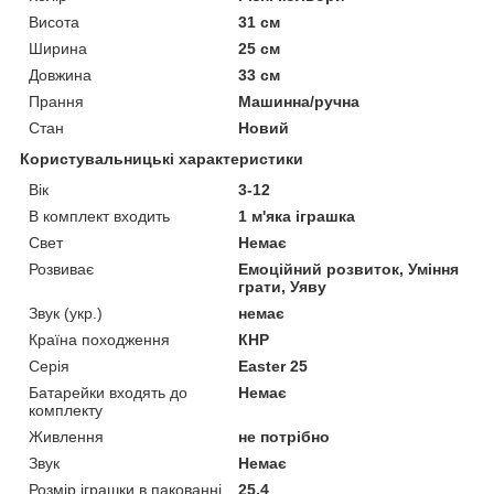
Висота
31 см
Ширина
25 см
Довжина
33 см
Прання
Машинна/ручна
Стан
Новий
Користувальницькі характеристики
Вік
3-12
В комплект входить
1 м'яка іграшка
Свет
Немає
Розвиває
Емоційний розвиток, Уміння
грати, Уяву
Звук (укр.)
немає
Країна походження
КНР
Серія
Easter 25
Батарейки входять до
Немає
комплекту
Живлення
не потрібно
Звук
Немає
Розмір іграшки в пакованні
25,4