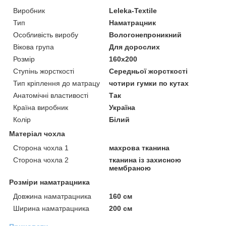
Виробник
Leleka-Textile
Тип
Наматрацник
Особливість виробу
Вологонепроникний
Вікова група
Для дорослих
Розмір
160x200
Ступінь жорсткості
Середньої жорсткості
Тип кріплення до матрацу
чотири гумки по кутах
Анатомічні властивості
Так
Країна виробник
Україна
Колір
Білий
Матеріал чохла
Сторона чохла 1
махрова тканина
Сторона чохла 2
тканина із захисною
мембраною
Розміри наматрацника
Довжина наматрацника
160 см
Ширина наматрацника
200 см