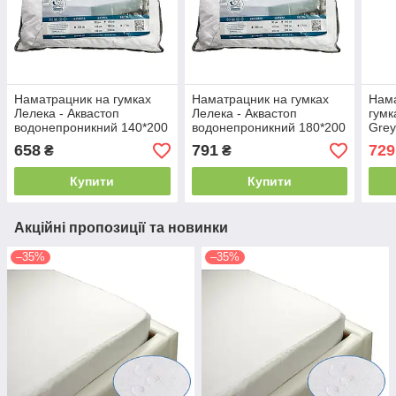
Наматрацник на гумках
Наматрацник на гумках
Нама
Лелека - Аквастоп
Лелека - Аквастоп
гумк
водонепроникний 140*200
водонепроникний 180*200
Grey
(270
658
791
729
₴
₴
Купити
Купити
Акційні пропозиції та новинки
–35%
–35%