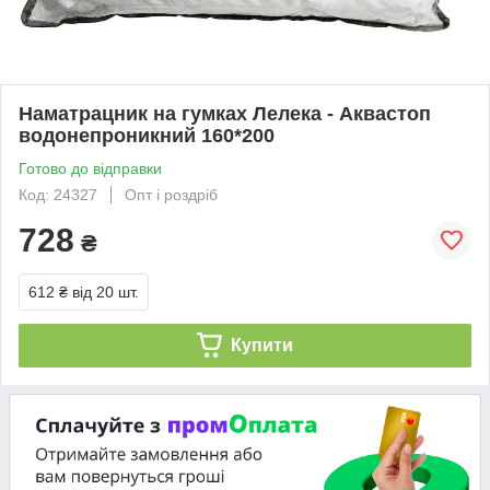
Наматрацник на гумках Лелека - Аквастоп
водонепроникний 160*200
Готово до відправки
Код: 24327
Опт і роздріб
728
₴
612 ₴
від 20 шт.
Купити