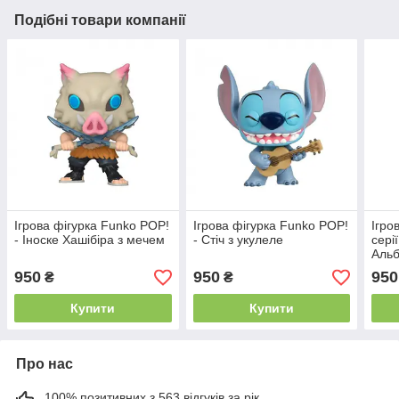
Подібні товари компанії
Ігрова фігурка Funko POP!
Ігрова фігурка Funko POP!
Ігро
- Іноске Хашібіра з мечем
- Стіч з укулеле
сері
Аль
950
950
950
₴
₴
Купити
Купити
Про нас
100% позитивних з 563 відгуків за рік