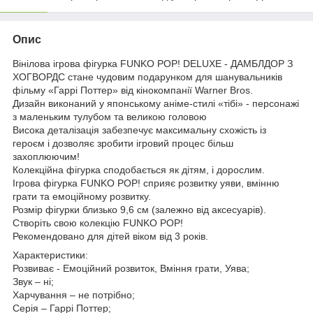
Опис
Вінілова ігрова фігурка FUNKO POP! DELUXE - ДАМБЛДОР З
ХОГВОРДС стане чудовим подарунком для шанувальників
фільму «Гаррі Поттер» від кінокомпанії Warner Bros.
Дизайн виконаний у японському аніме-стилі «тібі» - персонажі
з маленьким тулубом та великою головою
Висока деталізація забезпечує максимальну схожість із
героєм і дозволяє зробити ігровий процес більш
захоплюючим!
Колекційна фігурка сподобається як дітям, і дорослим.
Ігрова фігурка FUNKO POP! сприяє розвитку уяви, вмінню
грати та емоційному розвитку.
Розмір фігурки близько 9,6 см (залежно від аксесуарів).
Створіть свою колекцію FUNKO POP!
Рекомендовано для дітей віком від 3 років.
Характеристики:
Розвиває - Емоційний розвиток, Вміння грати, Уява;
Звук – ні;
Харчування – не потрібно;
Серія – Гаррі Поттер;