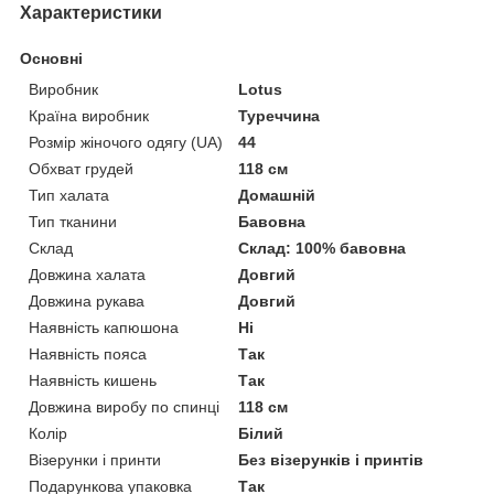
Характеристики
Основні
Виробник
Lotus
Країна виробник
Туреччина
Розмір жіночого одягу (UA)
44
Обхват грудей
118 см
Тип халата
Домашній
Тип тканини
Бавовна
Склад
Склад: 100% бавовна
Довжина халата
Довгий
Довжина рукава
Довгий
Наявність капюшона
Ні
Наявність пояса
Так
Наявність кишень
Так
Довжина виробу по спинці
118 см
Колір
Білий
Візерунки і принти
Без візерунків і принтів
Подарункова упаковка
Так