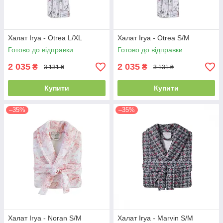
Халат Irya - Otrea L/XL
Халат Irya - Otrea S/M
Готово до відправки
Готово до відправки
2 035
2 035
₴
₴
3 131 ₴
3 131 ₴
Купити
Купити
–35%
–35%
Халат Irya - Noran S/M
Халат Irya - Marvin S/M