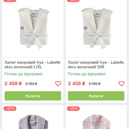
Халат махровий Irya - Labelle
Халат махровий Irya - Labelle
ekru молочний L/XL
ekru молочний S/M
Готово до відправки
Готово до відправки
2 458
2 458
₴
₴
3 782 ₴
3 782 ₴
Купити
Купити
–35%
–35%