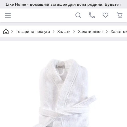
Like Home - домашній затишок для всієї родини. Будьте як 
Товари та послуги
Халати
Халати жіночі
Халат-кі