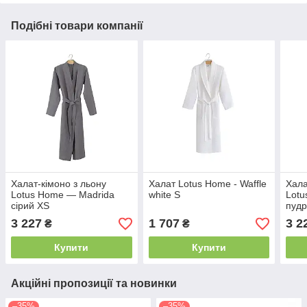
Подібні товари компанії
Халат-кімоно з льону
Халат Lotus Home - Waffle
Хала
Lotus Home — Madrida
white S
Lotu
сірий XS
пудр
3 227
1 707
3 2
₴
₴
Купити
Купити
Акційні пропозиції та новинки
–35%
–35%