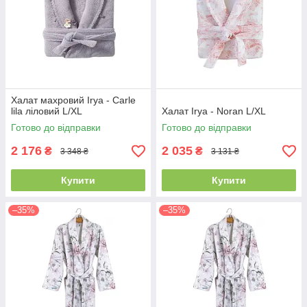
Халат махровий Irya - Carle
lila ліловий L/XL
Халат Irya - Noran L/XL
Готово до відправки
Готово до відправки
2 176
2 035
₴
₴
3 348 ₴
3 131 ₴
Купити
Купити
–35%
–35%