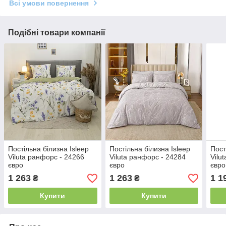
Всі умови повернення
Подібні товари компанії
Постільна білизна Isleep
Постільна білизна Isleep
Пост
Viluta ранфорс - 24266
Viluta ранфорс - 24284
Vilu
євро
євро
євро
1 263
1 263
1 1
₴
₴
Купити
Купити