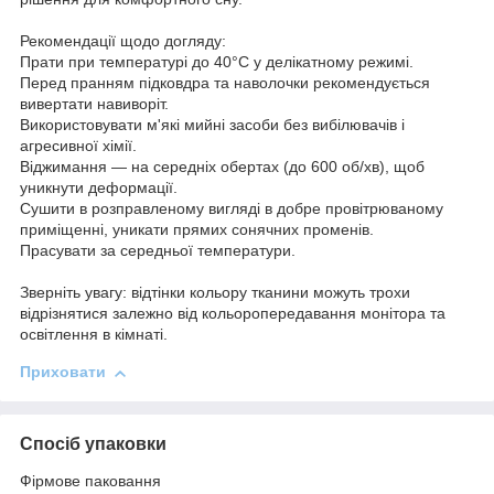
Рекомендації щодо догляду:
Прати при температурі до 40°С у делікатному режимі.
Перед пранням підковдра та наволочки рекомендується
вивертати навиворіт.
Використовувати м'які мийні засоби без вибілювачів і
агресивної хімії.
Віджимання — на середніх обертах (до 600 об/хв), щоб
уникнути деформації.
Сушити в розправленому вигляді в добре провітрюваному
приміщенні, уникати прямих сонячних променів.
Прасувати за середньої температури.
Зверніть увагу: відтінки кольору тканини можуть трохи
відрізнятися залежно від кольоропередавання монітора та
освітлення в кімнаті.
Приховати
Спосіб упаковки
Фірмове паковання