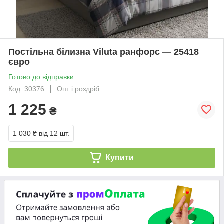
Постільна білизна Viluta ранфорс — 25418
євро
Готово до відправки
Код: 30376
Опт і роздріб
1 225
₴
1 030 ₴
від 12 шт.
Купити