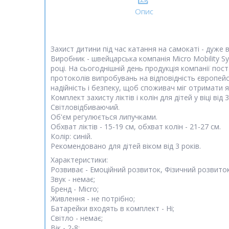
Опис
Захист дитини під час катання на самокаті - дуже в
Виробник - швейцарська компанія Micro Mobility Sy
році. На сьогоднішній день продукція компанії пос
протоколів випробувань на відповідність європей
надійність і безпеку, щоб споживач міг отримати я
Комплект захисту ліктів і колін для дітей у віці від 3
Світловідбиваючий.
Об'єм регулюється липучками.
Обхват ліктів - 15-19 см, обхват колін - 21-27 см.
Колір: синій.
Рекомендовано для дітей віком від 3 років.
Характеристики:
Розвиває - Емоційний розвиток, Фізичний розвито
Звук - немає;
Бренд - Micro;
Живлення - не потрібно;
Батарейки входять в комплект - Ні;
Світло - немає;
Вік - 2-8;