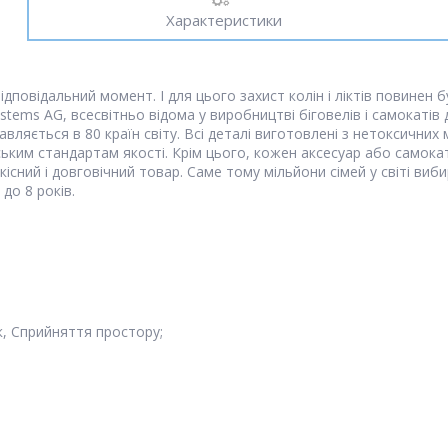
Характеристики
ідповідальний момент. І для цього захист колін і ліктів повинен 
stems AG, всесвітньо відома у виробництві біговелів і самокатів 
тавляється в 80 країн світу. Всі деталі виготовлені з нетоксични
ським стандартам якості. Крім цього, кожен аксесуар або самока
кісний і довговічний товар. Саме тому мільйони сімей у світі виб
 до 8 років.
к, Сприйняття простору;