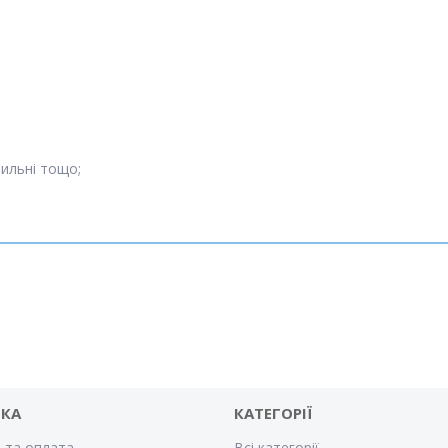
тильні тощо;
ВКА
КАТЕГОРІЇ
 та оплата
Всі категорії