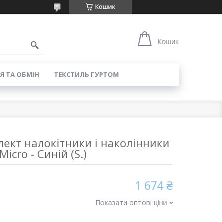
Кошик
8
Кошик
Я ТА ОБМІН
ТЕКСТИЛЬ ГУРТОМ
ект налокітники і наколінники
Micro - Синій (S.)
1 674 ₴
Показати оптові ціни