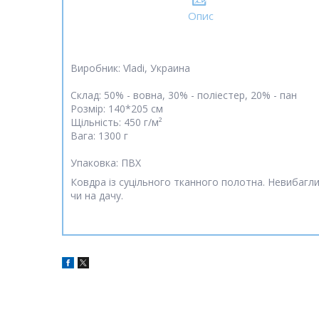
Опис
Виробник: Vladi, Украина
Склад: 50% - вовна, 30% - поліестер, 20% - пан
Розмір: 140*205 см
Щільність: 450 г/м²
Вага: 1300 г
Упаковка: ПВХ
Ковдра із суцільного тканного полотна. Невибагли
чи на дачу.