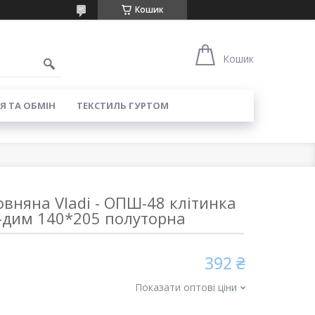
Кошик
8
Кошик
Я ТА ОБМІН
ТЕКСТИЛЬ ГУРТОМ
вняна Vladi - ОПШ-48 клітинка
-дим 140*205 полуторна
392 ₴
Показати оптові ціни