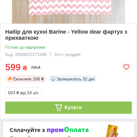
Набір для кухні Barine - Yellow dear фартух з
прихваткою
Готово до відправки
Код: 2000022171595
Опт і роздріб
599
₴
705 ₴
Економія
106 ₴
Залишилось
32 дні
503 ₴
від 24 шт.
Купити