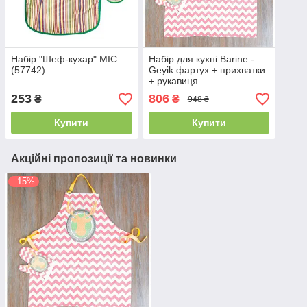
Набір "Шеф-кухар" MIC
Набір для кухні Barine -
(57742)
Geyik фартух + прихватки
+ рукавиця
253
806
₴
₴
948 ₴
Купити
Купити
Акційні пропозиції та новинки
–15%