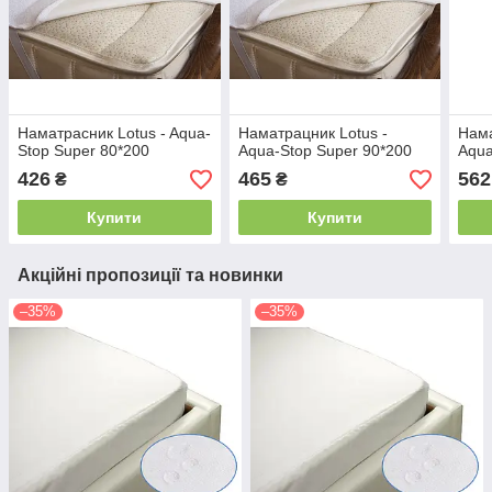
Наматрасник Lotus - Aqua-
Наматрацник Lotus -
Нама
Stop Super 80*200
Aqua-Stop Super 90*200
Aqua
426
465
562
₴
₴
Купити
Купити
Акційні пропозиції та новинки
–35%
–35%