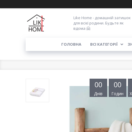
Like Home - домашній затишок
для всієї родини. Будьте як
вдома 🤗
ГОЛОВНА
ВСІ КАТЕГОРІЇ
З
0
0
0
0
Днів
Годин
Х